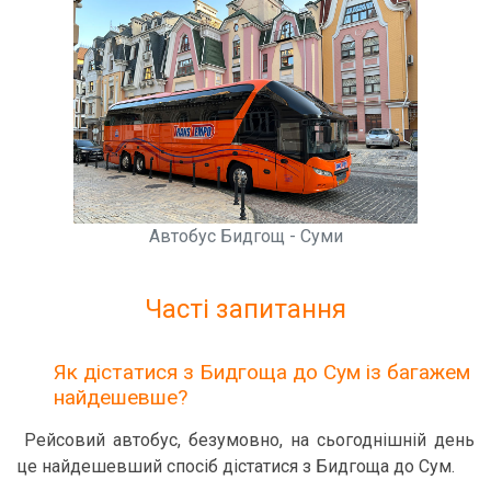
Автобус Бидгощ - Суми
Часті запитання
Як дістатися з Бидгоща до Сум із багажем
найдешевше?
Рейсовий автобус, безумовно, на сьогоднішній день
це найдешевший спосіб дістатися з Бидгоща до Сум.