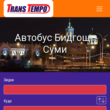
Автобус Бидгощ -
Суми
Звідки
Куди