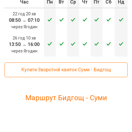
Час
Пн
Вт
Ср
Чт
Пт
Сб
Нд
22 год 20 хв
08:50
→
07:10
через Ягодин
26 год 10 хв
13:50
→
16:00
через Ягодин
Купити Зворотній квиток Суми - Бидгощ
Маршрут Бидгощ - Суми