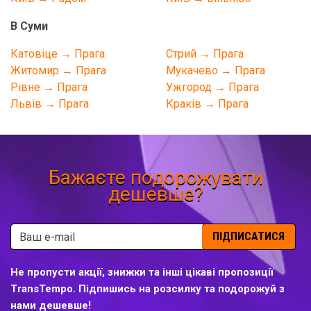
В Суми
Катовіце → Прага
Стрий → Прага
Житомир → Прага
Мукачево → Прага
Рівне → Прага
Ужгород → Прага
Львів → Прага
Краків → Прага
Бажаєте подорожувати
дешевше?
ПІДПИСАТИСЯ
Не пропусти акції, знижки та інші цікаві пропозиції
TransTempo. Підпишись на розсилку та подорожуй з
нами дешевше!