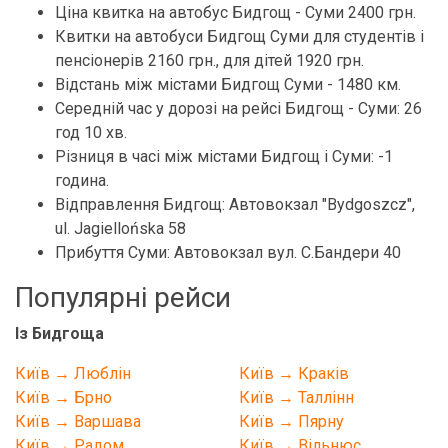
Ціна квитка на автобус Бидгощ - Суми 2400 грн.
Квитки на автобуси Бидгощ Суми для студентів і
пенсіонерів 2160 грн., для дітей 1920 грн.
Відстань між містами Бидгощ Суми - 1480 км.
Середній час у дорозі на рейсі Бидгощ - Суми: 26
год 10 хв.
Різниця в часі між містами Бидгощ і Суми: -1
година.
Відправлення Бидгощ: Автовокзал "Bydgoszcz",
ul. Jagiellońska 58
Прибуття Суми: Автовокзал вул. С.Бандери 40
Популярні рейси
Із Бидгоща
Київ → Люблін
Київ → Краків
Київ → Брно
Київ → Таллінн
Київ → Варшава
Київ → Пярну
Київ → Радом
Київ → Вільнюс