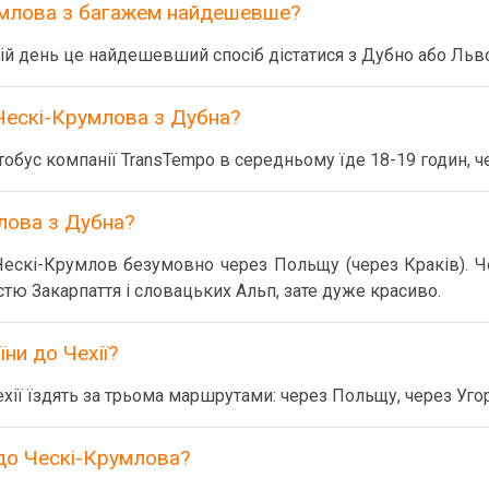
румлова з багажем найдешевше?
ій день це найдешевший спосіб дістатися з Дубно або Льв
 Ческі-Крумлова з Дубна?
обус компанії TransTempo в середньому їде 18-19 годин, ч
лова з Дубна?
ескі-Крумлов безумовно через Польщу (через Краків). Че
тю Закарпаття і словацьких Альп, зате дуже красиво.
їни до Чехії?
ехії їздять за трьома маршрутами: через Польщу, через Уго
 до Ческі-Крумлова?