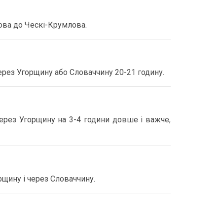
ова до Ческі-Крумлова.
ерез Угорщину або Словаччину 20-21 годину.
рез Угорщину на 3-4 години довше і важче,
рщину і через Словаччину.