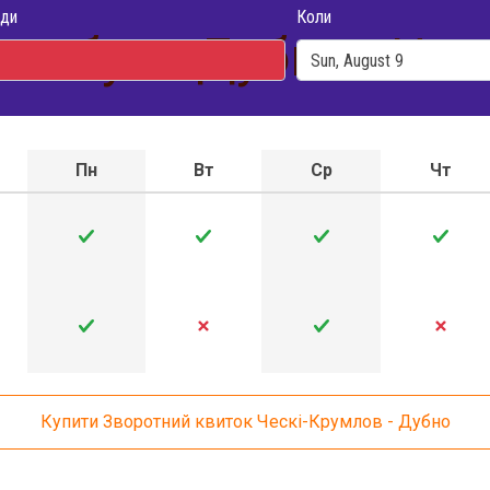
ди
Коли
втобуса Дубно - Чес
Пн
Вт
Ср
Чт
Купити Зворотний квиток Ческі-Крумлов - Дубно