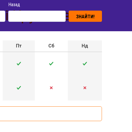
Назад
кі-Крумлов
ЗНАЙТИ!
Пт
Сб
Нд