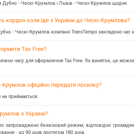
 Дубно - Ческі-Крумлов і Львів - Ческі-Крумлов щодня.
ь кордон коли їде з України до Ческі-Крумлова?
убно - Ческі-Крумлов компанії TransTempo закладено час н
ормити Tax Free?
чено часу для оформлення Tax Free. Як виняток, це можна
-Крумлов офіційно передати посилку?
 не приймається.
румлов з України?
уло запроваджено безвізовий режим, відповідно громадяна
вання - до 90 днів протягом 180 днів.