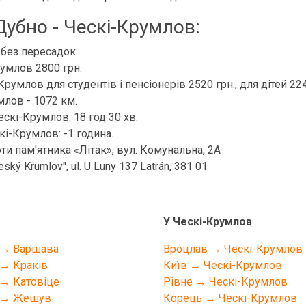
убно - Ческі-Крумлов:
без пересадок.
румлов 2800 грн.
румлов для студентів і пенсіонерів 2520 грн., для дітей 224
млов - 1072 км.
ескі-Крумлов: 18 год 30 хв.
кі-Крумлов: -1 година.
и пам'ятника «Літак», вул. Комунальна, 2А
ý Krumlov", ul. U Luny 137 Latrán, 381 01
У Ческі-Крумлов
 → Варшава
Вроцлав → Ческі-Крумлов
→ Краків
Київ → Ческі-Крумлов
→ Катовіце
Рівне → Ческі-Крумлов
 → Жешув
Корець → Ческі-Крумлов