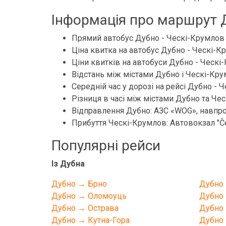
Інформація про маршрут Д
Прямий автобус Дубно - Ческі-Крумлов 
Ціна квитка на автобус Дубно - Ческі-К
Ціни квитків на автобуси Дубно - Ческі-К
Відстань між містами Дубно і Ческі-Кру
Середній час у дорозі на рейсі Дубно - Ч
Різниця в часі між містами Дубно та Чес
Відправлення Дубно: АЗС «WOG», навпрот
Прибуття Ческі-Крумлов: Автовокзал "Česk
Популярні рейси
Із Дубна
Дубно → Брно
Дубно
Дубно → Оломоуць
Дубно 
Дубно → Острава
Дубно 
Дубно → Кутна-Гора
Дубно