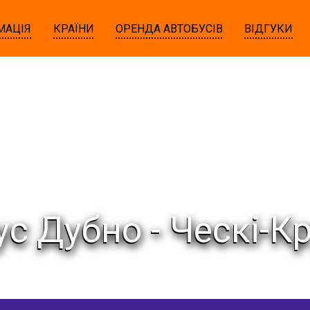
МАЦІЯ
КРАЇНИ
ОРЕНДА АВТОБУСІВ
ВІДГУКИ
ус Дубно - Ческі-К