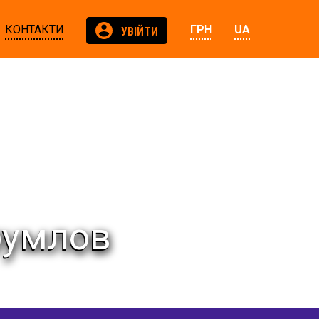
КОНТАКТИ
ГРН
UA
УВІЙТИ
румлов