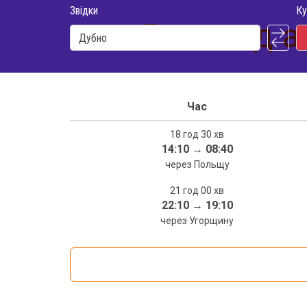
Звідки
Ку
Розклад а
Час
18 год 30 хв
14:10
→
08:40
через Польщу
21 год 00 хв
22:10
→
19:10
через Угорщину