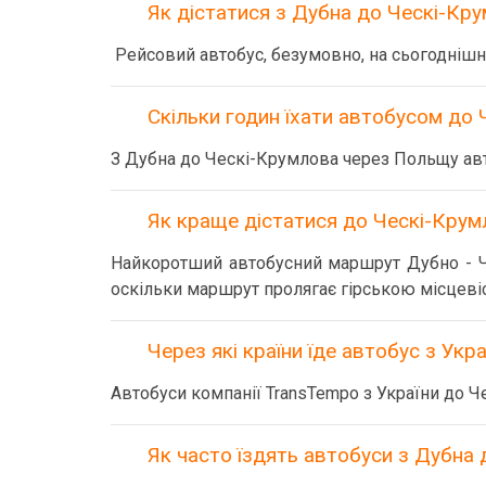
Як дістатися з Дубна до Ческі-К
Рейсовий автобус, безумовно, на сьогоднішн
Скільки годин їхати автобусом до
З Дубна до Ческі-Крумлова через Польщу авт
Як краще дістатися до Ческі-Крум
Найкоротший автобусний маршрут Дубно - Ч
оскільки маршрут пролягає гірською місцевіс
Через які країни їде автобус з Укра
Автобуси компанії TransTempo з України до Ч
Як часто їздять автобуси з Дубна