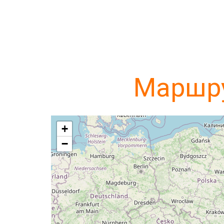
Маршру
+
−