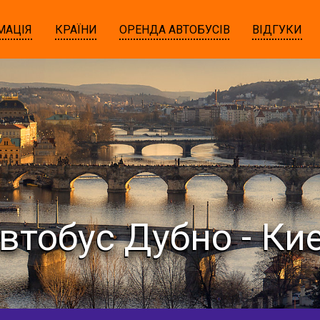
МАЦІЯ
КРАЇНИ
ОРЕНДА АВТОБУСІВ
ВІДГУКИ
втобус Дубно - Ки