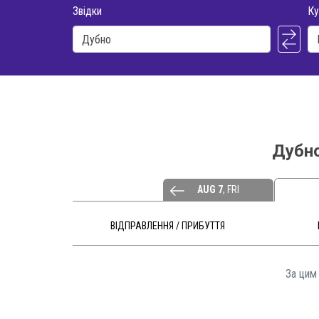
Звідки
Ку
Дубно
AUG 7
, FRI
ВІДПРАВЛЕННЯ / ПРИБУТТЯ
За цим