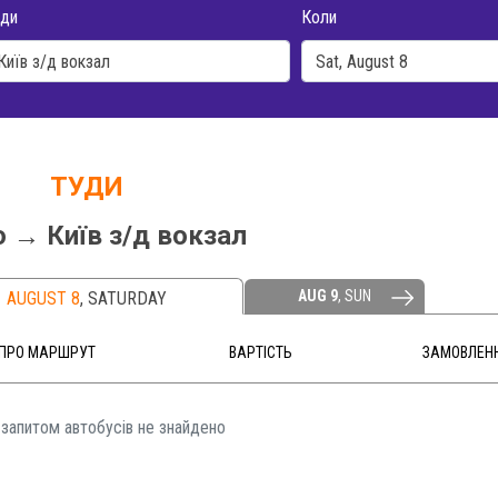
ди
Коли
ТУДИ
 → Київ з/д вокзал
AUG 9
, SUN
AUGUST 8
,
SATURDAY
ПРО МАРШРУТ
ВАРТІСТЬ
ЗАМОВЛЕН
 запитом автобусів не знайдено️