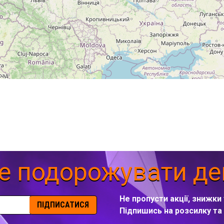
е подорожувати д
Не пропусти акції, знижки 
ПІДПИСАТИСЯ
Підпишись на розсилку т