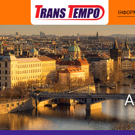
ІНФОР
А