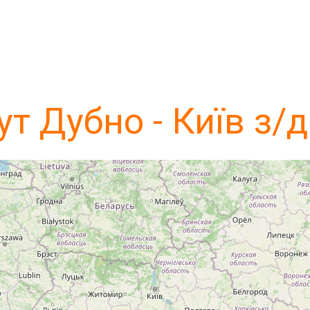
т Дубно - Київ з/д