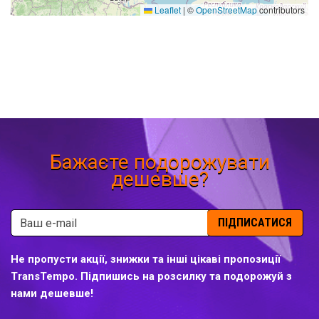
Leaflet
|
©
OpenStreetMap
contributors
Бажаєте подорожувати
дешевше?
ПІДПИСАТИСЯ
Не пропусти акції, знижки та інші цікаві пропозиції
TransTempo. Підпишись на розсилку та подорожуй з
нами дешевше!