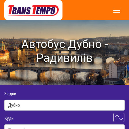
Автобус Дубно -
Радивилів
Звідки
Куди