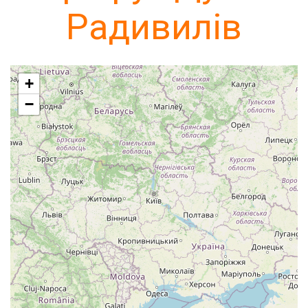
Радивилів
+
−