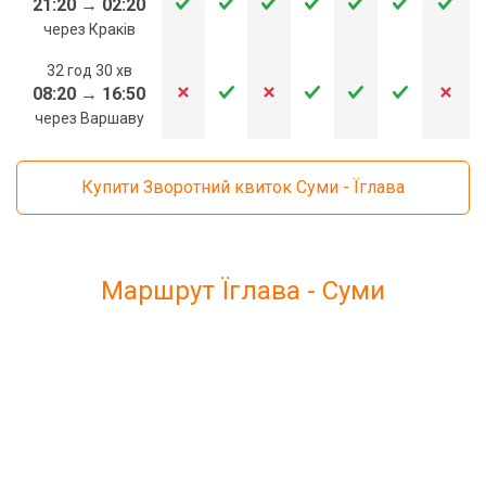
21:20
→
02:20
через Краків
32 год 30 хв
08:20
→
16:50
через Варшаву
Купити Зворотний квиток Суми - Їглава
Маршрут Їглава - Суми