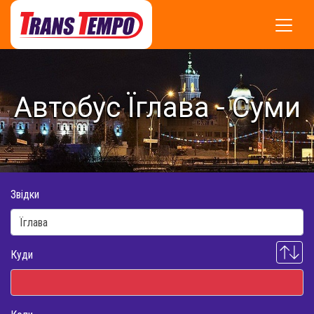
Автобус Їглава - Суми
Звідки
Куди