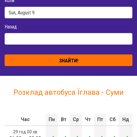
Коли
Назад
ЗНАЙТИ!
Розклад автобуса Їглава - Суми
Час
Пн
Вт
Ср
Чт
Пт
Сб
Нд
29 год 00 хв