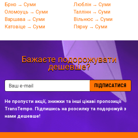
Брно → Суми
Люблін → Суми
Оломоуць → Суми
Таллінн → Суми
Варшава → Суми
Вільнюс → Суми
Катовіце → Суми
Пярну → Суми
Бажаєте подорожувати
дешевше?
ПІДПИСАТИСЯ
Не пропусти акції, знижки та інші цікаві пропозиції
TransTempo. Підпишись на розсилку та подорожуй з
нами дешевше!