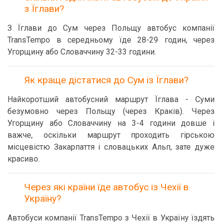
з Їглави?
З Їглави до Сум через Польщу автобус компанії
TransTempo в середньому їде 28-29 годин, через
Угорщину або Словаччину 32-33 години.
Як краще дістатися до Сум із Їглави?
Найкоротший автобусний маршрут Їглава - Суми
безумовно через Польщу (через Краків). Через
Угорщину або Словаччину на 3-4 години довше і
важче, оскільки маршрут проходить гірською
місцевістю Закарпаття і словацьких Альп, зате дуже
красиво.
Через які країни їде автобус із Чехії в
Україну?
Автобуси компанії TransTempo з Чехії в Україну їздять