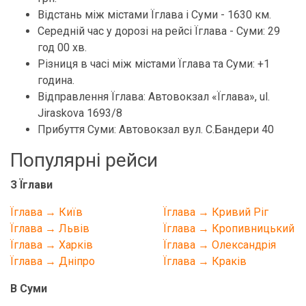
Відстань між містами Їглава і Суми - 1630 км.
Середній час у дорозі на рейсі Їглава - Суми: 29
год 00 хв.
Різниця в часі між містами Їглава та Суми: +1
година.
Відправлення Їглава: Автовокзал «Їглава», ul.
Jiraskova 1693/8
Прибуття Суми: Автовокзал вул. С.Бандери 40
Популярні рейси
З Їглави
Їглава → Київ
Їглава → Кривий Ріг
Їглава → Львів
Їглава → Кропивницький
Їглава → Харків
Їглава → Олександрія
Їглава → Дніпро
Їглава → Краків
В Суми