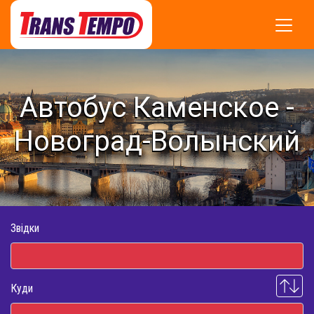
Автобус Каменское -
Новоград-Волынский
Звідки
Куди