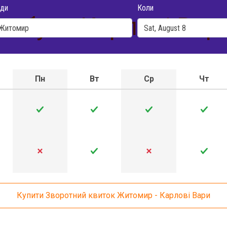
ди
Коли
тобуса Карлові Вар
Пн
Вт
Ср
Чт
Купити Зворотний квиток Житомир - Карлові Вари