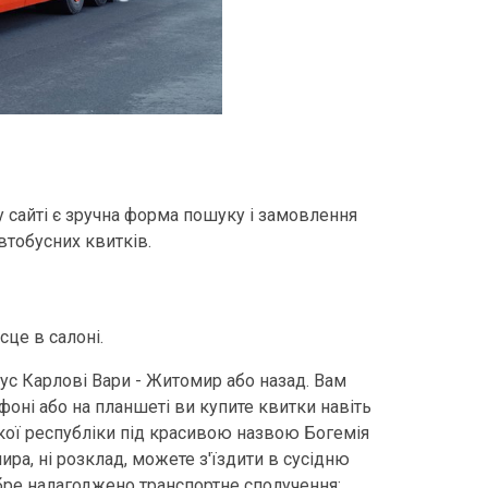
у сайті є зручна форма пошуку і замовлення
втобусних квитків.
сце в салоні.
бус Карлові Вари - Житомир або назад. Вам
фоні або на планшеті ви купите квитки навіть
ської республіки під красивою назвою Богемія
ира, ні розклад, можете з'їздити в сусідню
обре налагоджено транспортне сполучення: