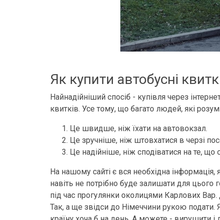
Як купити автобусні квитк
Найнадійніший спосіб - купівля через інтерн
квитків. Усе тому, що багато людей, які роз
Це швидше, ніж їхати на автовокзал.
Це зручніше, ніж штовхатися в черзі по
Це надійніше, ніж сподіватися на те, що
На нашому сайті є вся необхідна інформація,
навіть не потрібно буде залишати для цього г
під час прогулянки околицями Карлових Вар. 
Так, а ще звідси до Німеччини рукою подати. 
країну хоча б на день. А можете - вирушити і