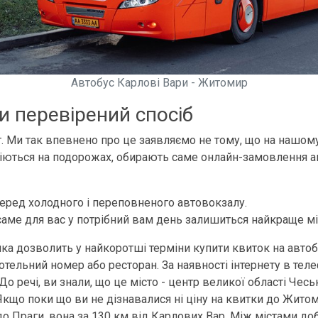
Автобус Карлові Вари - Житомир
и перевірений спосіб
ет. Ми так впевнено про це заявляємо не тому, що на нашом
уміються на подорожах, обирають саме онлайн-замовлення а
серед холодного і переповненого автовокзалу.
 саме для вас у потрібний вам день залишиться найкраще мі
 яка дозволить у найкоротші терміни купити квиток на авто
отельний номер або ресторан. За наявності інтернету в теле
До речі, ви знали, що це місто - центр великої області Че
Якщо поки що ви не дізнавалися ні ціну на квитки до Житом
 до Праги, вона за 130 км від Карлових Вар. Між містами д