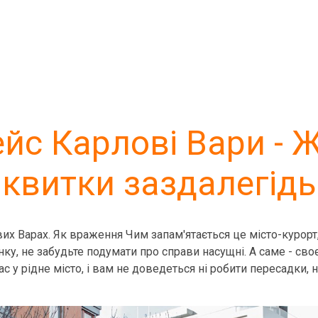
йс Карлові Вари - 
квитки заздалегідь
их Варах. Як враження Чим запам'ятається це місто-курорт,
ку, не забудьте подумати про справи насущні. А саме - сво
 у рідне місто, і вам не доведеться ні робити пересадки, ні