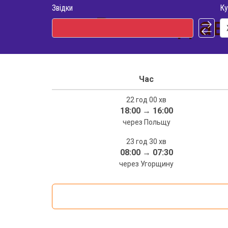
Звідки
Ку
Розклад ав
Час
22 год 00 хв
18:00
→
16:00
через Польщу
23 год 30 хв
08:00
→
07:30
через Угорщину