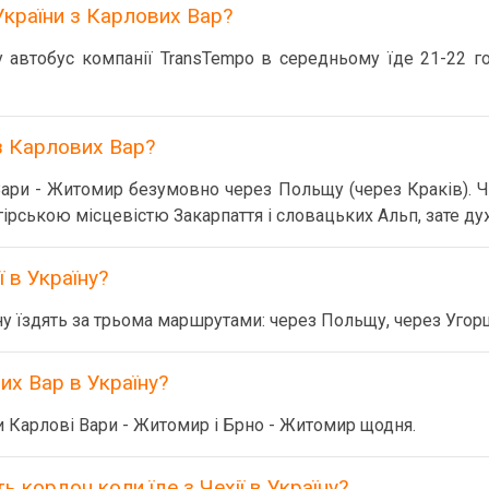
України з Карлових Вар?
автобус компанії TransTempo в середньому їде 21-22 го
з Карлових Вар?
ри - Житомир безумовно через Польщу (через Краків). Ч
ірською місцевістю Закарпаття і словацьких Альп, зате ду
ї в Україну?
їну їздять за трьома маршрутами: через Польщу, через Угор
их Вар в Україну?
и Карлові Вари - Житомир і Брно - Житомир щодня.
 кордон коли їде з Чехії в Україну?