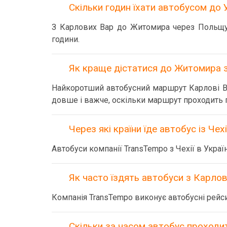
Скільки годин їхати автобусом до 
З Карлових Вар до Житомира через Польщу 
години.
Як краще дістатися до Житомира 
Найкоротший автобусний маршрут Карлові Ва
довше і важче, оскільки маршрут проходить г
Через які країни їде автобус із Чехі
Автобуси компанії TransTempo з Чехії в Укра
Як часто їздять автобуси з Карлов
Компанія TransTempo виконує автобусні рейс
Скільки за часом автобус проходить