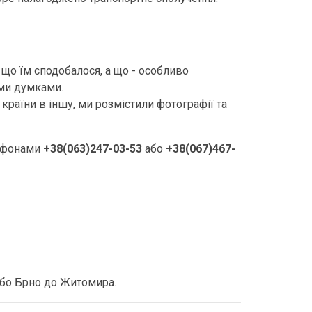
 що їм сподобалося, а що - особливо
їми думками.
країни в іншу, ми розмістили фотографії та
елефонами
+38(063)247-03-53
або
+38(067)467-
або Брно до Житомира.