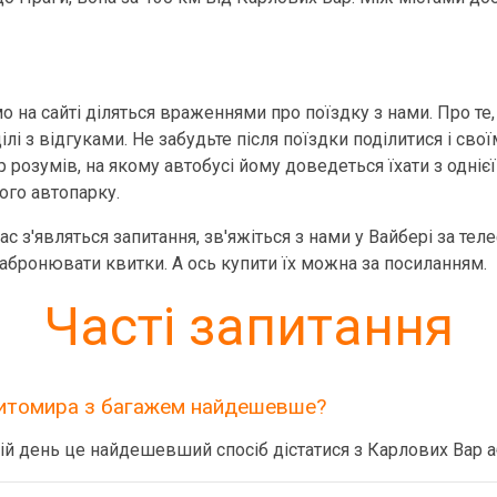
о
 на сайті діляться враженнями про поїздку з нами. Про те,
лі з відгуками. Не забудьте після поїздки поділитися і сво
озумів, на якому автобусі йому доведеться їхати з однієї 
ого автопарку.
вас з'являться запитання, зв'яжіться з нами у Вайбері за т
абронювати квитки. А ось купити їх можна за посиланням.
Часті запитання
Житомира з багажем найдешевше?
ій день це найдешевший спосіб дістатися з Карлових Вар 