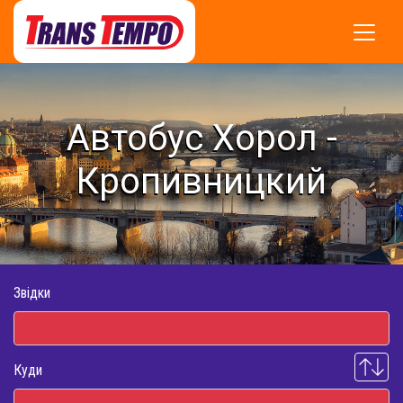
Автобус Хорол -
Кропивницкий
Звідки
Куди