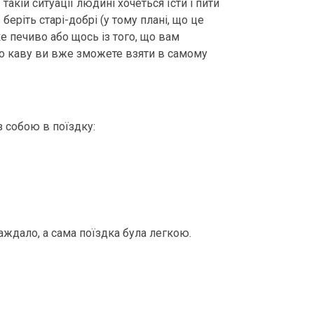
акій ситуації людині хочеться їсти і пити
беріть старі-добрі (у тому плані, що це
ке печиво або щось із того, що вам
 або каву ви вже зможете взяти в самому
 собою в поїздку:
аждало, а сама поїздка була легкою.