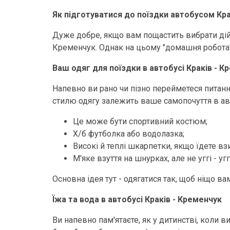
Як підготуватися до поїздки автобусом Кра
Дуже добре, якщо вам пощастить вибрати дійс
Кременчук. Однак на цьому "домашня робота" 
Ваш одяг для поїздки в автобусі Краків - К
Напевно ви рано чи пізно перейметеся питання
стилю одягу залежить ваше самопочуття в ав
Це може бути спортивний костюм;
Х/б футболка або водолазка;
Високі й теплі шкарпетки, якщо їдете вз
М'яке взуття на шнурках, але не уггі - у
Основна ідея тут - одягатися так, щоб ніщо вам
Їжа та вода в автобусі Краків - Кременчук
Ви напевно пам'ятаєте, як у дитинстві, коли 