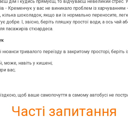
єш дім і кудись прямуєш, то відчуваєш невеликий стрес. У т
ів - Кременчук у вас не виникало проблем із харчуванням - 
ни, кілька шоколадок, якщо ви їх нормально переносите, лег
ує добре. І, звісно, беріть пляшку простої води, а ось чай
 для пасажирів стюардеса.
ук
юанси тривалого переїзду в закритому просторі, беріть із
і, може, навіть у кишені;
ри вас;
їздкою, щоб ваше самопочуття в самому автобусі не постр
Часті запитання