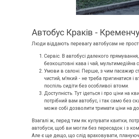
Автобус Краків - Кременч
Люди віддають перевагу автобусам не просто 
Сервіс. В автобусі далекого прямування,
безкоштовні кава і чай, мультимедійна 
Умови в салоні. Перше, з чим пасажир с
чистий, м'який - не треба пригинатися і 
поспіль сидіти без особливої втоми.
Доступність. Тут ідеться і про ціни на к
потрібний вам автобус, і так само без с
може собі дозволити тримати ціни на до
Взагалі ж, перед тим як купувати квитки, пот
автобуси, щоб ви могли без пересадок і з ком
Але є ще дещо, що слід враховувати, плануючи