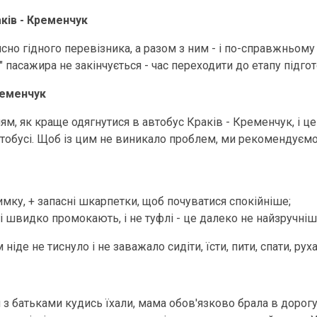
ків - Кременчук
но гідного перевізника, а разом з ним - і по-справжньом
пасажира не закінчується - час переходити до етапу підгот
ременчук
м, як краще одягнутися в автобус Краків - Кременчук, і це 
тобусі. Щоб із цим не виникало проблем, ми рекомендуємо
имку, + запасні шкарпетки, щоб почуватися спокійніше;
ггі швидко промокають, і не туфлі - це далеко не найзручніш
 ніде не тиснуло і не заважало сидіти, їсти, пити, спати, ру
ви з батьками кудись їхали, мама обов'язково брала в дорог