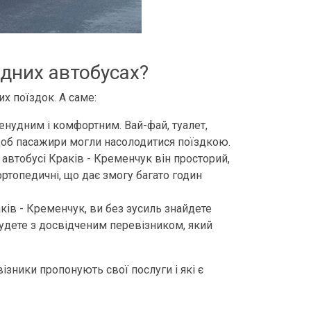
одних автобусах?
х поїздок. А саме:
ненудним і комфортним. Вай-фай, туалет,
, щоб пасажири могли насолодитися поїздкою.
 автобусі Краків - Кременчук він просторий,
 ортопедичні, що дає змогу багато годин
раків - Кременчук, ви без зусиль знайдете
 будете з досвідченим перевізником, який
візники пропонують свої послуги і які є