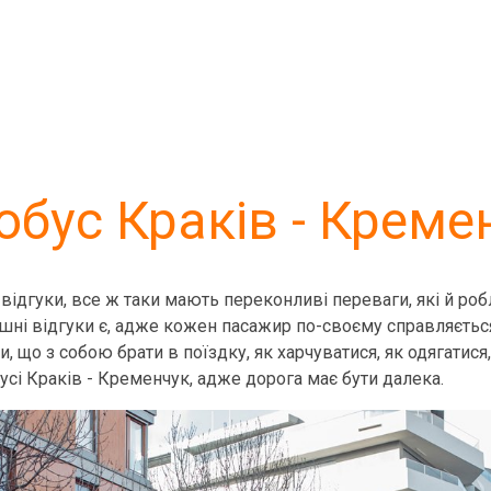
обус Краків - Креме
 відгуки, все ж таки мають переконливі переваги, які й р
ішні відгуки є, адже кожен пасажир по-своєму справляється
и, що з собою брати в поїздку, як харчуватися, як одягатис
усі Краків - Кременчук, адже дорога має бути далека.