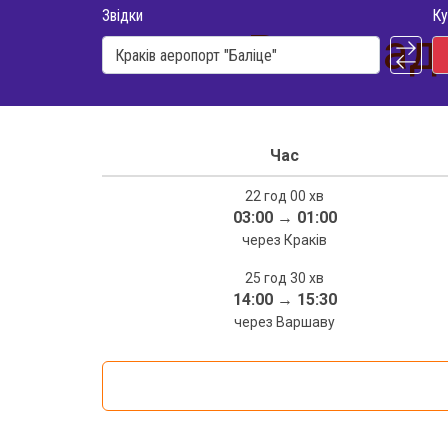
Звідки
Ку
Розклад 
Час
22 год 00 хв
03:00
→
01:00
через Краків
25 год 30 хв
14:00
→
15:30
через Варшаву