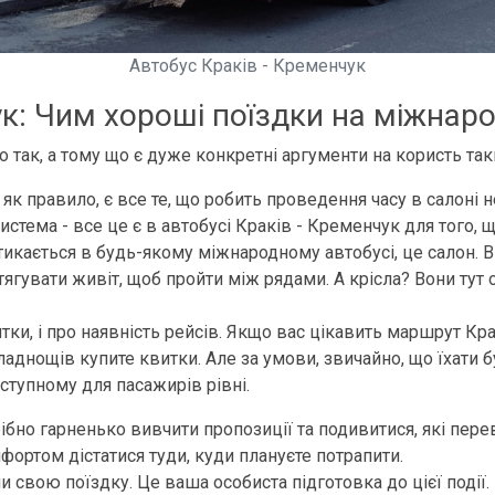
Автобус Краків - Кременчук
ук: Чим хороші поїздки на міжнар
так, а тому що є дуже конкретні аргументи на користь таки
 як правило, є все те, що робить проведення часу в салоні 
система - все це є в автобусі Краків - Кременчук для того
тикається в будь-якому міжнародному автобусі, це салон. В
втягувати живіт, щоб пройти між рядами. А крісла? Вони тут
витки, і про наявність рейсів. Якщо вас цікавить маршрут К
кладнощів купите квитки. Але за умови, звичайно, що їхати
ступному для пасажирів рівні.
рібно гарненько вивчити пропозиції та подивитися, які пере
фортом дістатися туди, куди плануєте потрапити.
 свою поїздку. Це ваша особиста підготовка до цієї події.