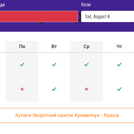
ди
Коли
автобуса Краків - 
Пн
Вт
Ср
Чт
Купити Зворотний квиток Кременчук - Краків