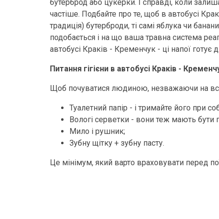
бутерброд або цукерки. І справді, коли залиша
частіше. Подбайте про те, щоб в автобусі Крак
традиція) бутерброди, ті самі яблука чи бана
подобається і на що ваша травна система реаг
автобусі Краків - Кременчук - ці напої готує
Питання гігієни в автобусі Краків - Кременч
Щоб почуватися людиною, незважаючи на всі н
Туалетний папір - і тримайте його при соб
Вологі серветки - вони теж мають бути п
Мило і рушник;
Зубну щітку + зубну пасту.
Це мінімум, який варто враховувати перед по