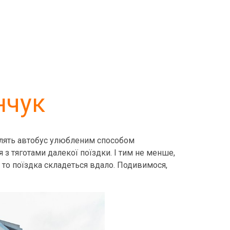
нчук
облять автобус улюбленим способом
 з тяготами далекої поїздки. І тим не менше,
я, то поїздка складеться вдало. Подивимося,