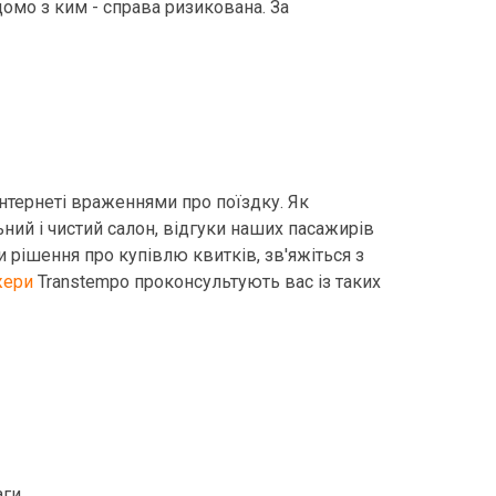
омо з ким - справа ризикована. За
інтернеті враженнями про поїздку. Як
ний і чистий салон, відгуки наших пасажирів
и рішення про купівлю квитків, зв'яжіться з
ери
Transtempo проконсультують вас із таких
ги.