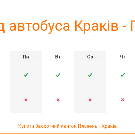
 автобуса Краків -
Пн
Вт
Ср
Чт
Купити Зворотний квиток Пльзень - Краків