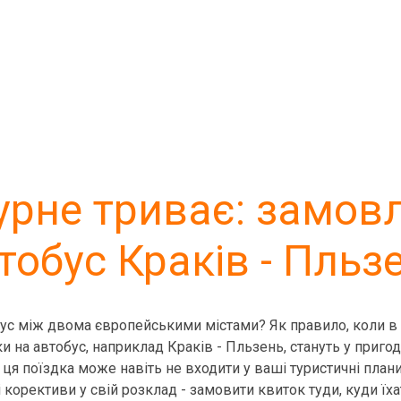
урне триває: замовл
тобус Краків - Пльз
бус між двома європейськими містами? Як правило, коли в
и на автобус, наприклад Краків - Пльзень, стануть у приго
ця поїздка може навіть не входити у ваші туристичні плани.
рективи у свій розклад - замовити квиток туди, куди їхати 