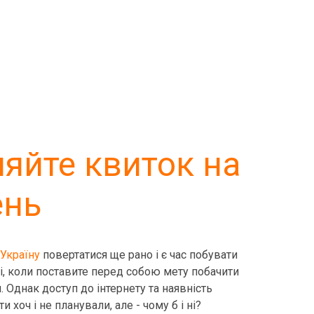
яйте квиток на
ень
Україну
повертатися ще рано і є час побувати
ді, коли поставите перед собою мету побачити
 Однак доступ до інтернету та наявність
хоч і не планували, але - чому б і ні?