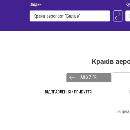
Звідки
Ку
Краків аер
AUG 7
, FRI
ВІДПРАВЛЕННЯ / ПРИБУТТЯ
За цим