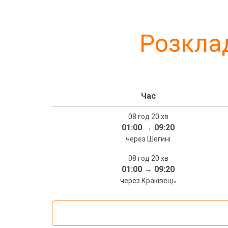
Розклад
Час
08 год 20 хв
01:00
→
09:20
через Шегині
08 год 20 хв
01:00
→
09:20
через Краківець