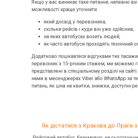
Якщо у вас виникає таке питання, напевно ви
можливості краще уточнити:
який досвід у перевізника;
скільки рейсів і куди він уже здійснив;
на яких автобусах возить людей;
як часто автобуси проходять технічний о
Додатково поцікавтеся відгуками тих пасажир
перевізник з 15-річним стажем, ми можемо га
представлені в спеціальному розділі на сайті
нами в месенджерах Viber або WhatsApp за 
питань, як ціна на квитки, знижки, доступні ре
Як дістатися з Кракова до Праги
Рейсовий автобус, безумовно, на сьогоднішн