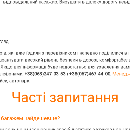
 - відповідальний пасажир. Вирушати в далеку дорогу невід
гляд.
ів, які вже їздили з перевізником і напевно поділилися в 
рантувати високий рівень безпеки в дорозі, комфортабель
. Якщо цієї інформації буде недостатньо для ухвалення вам
телефонами:
+38(063)247-03-53
і
+38(067)467-44-00
.
Менедж
йси, автопарк.
Часті запитання
 з багажем найдешевше?
ій день це найдешевший спосіб дістатися з Кракова до Пра