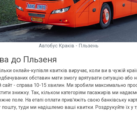
Автобус Краків - Пльзень
ова до Пльзеня
льки онлайн-купівля квитків виручає, коли ви в чужій країн
ередбачуваних обставин мати змогу врятувати ситуацію або 
й сайт - справа 10-15 хвилин. Ми зробили максимально про
устити знижку. Так, кільком категоріям пасажирів ми надає
жне поле. На етапі оплати прив'яжіть свою банківську карт
 пошту, туди ми надішлемо ваші квитки. Роздрукуйте їх у 