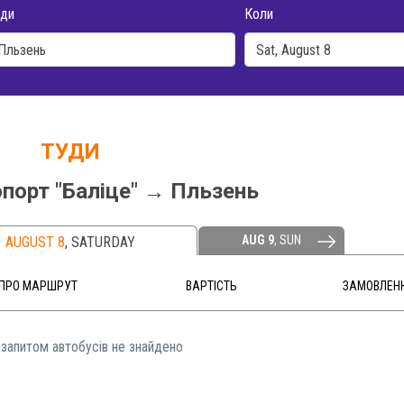
ди
Коли
ТУДИ
опорт "Баліце" → Пльзень
AUG 9
, SUN
AUGUST 8
,
SATURDAY
ПРО МАРШРУТ
ВАРТІСТЬ
ЗАМОВЛЕН
 запитом автобусів не знайдено️