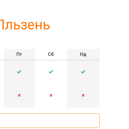
 Пльзень
Пт
Сб
Нд