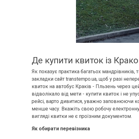
Де купити квиток із Крак
Як показує практика багатьох мандрівників, ті
закладки сайт transtempo.ua, щоб у разі неп
квиток на автобус Краків - Пльзень через це
відволікало від мети - купити квиток і не уп
рейсі, варто дивитися, уважно заповнюючи ко
менше часу. Вкажіть свою робочу електронну
вигляді квитки не є проїзним документом.
Як обирати перевізника