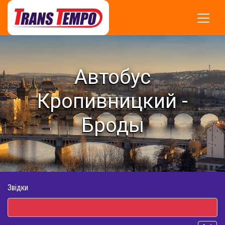
Автобус
Кропивницкий -
Броды
Звідки