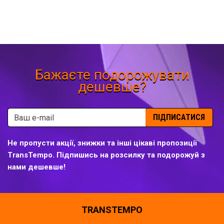
Бажаєте подорожувати
дешевше?
ПІДПИСАТИСЯ
Не пропусти акції, знижки та інші цікаві пропозиції
TransTempo. Підпишись на розсилку та подорожуй з
нами дешевше!
TRANSTEMPO