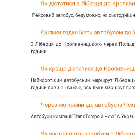
Як дістатися з Ліберця до Кропи
Рейсовий автобус, безумовно, на сьогоднішн
Скільки годин їхати автобусом до 
З Ліберця до Кропивницького через Польщу
години.
Як краще дістатися до Кропивниць
Найкоротший автобусний маршрут Ліберець
години довше і важче, оскільки маршрут прох
Через які країни їде автобус із Чехі
Автобуси компанії TransTempo з Чехії в Укра
Як часто їздять автобуси з Ліберця