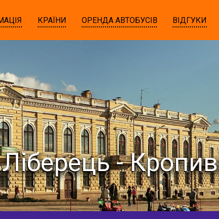
МАЦІЯ
КРАЇНИ
ОРЕНДА АВТОБУСІВ
ВІДГУКИ
 Ліберець - Кропи