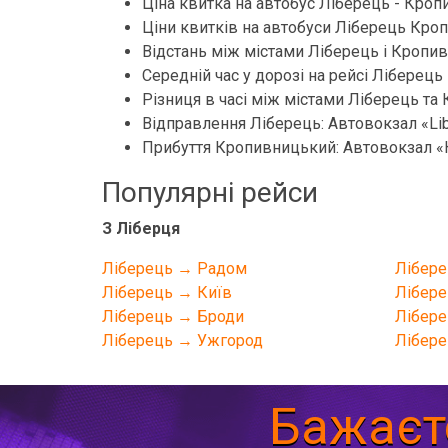
Ціна квитка на автобус Ліберець - Кроп
Ціни квитків на автобуси Ліберець Кропи
Відстань між містами Ліберець і Кропив
Середній час у дорозі на рейсі Ліберець
Різниця в часі між містами Ліберець та
Відправлення Ліберець: Автовокзал «Libe
Прибуття Кропивницький: Автовокзал «
Популярні рейси
З Ліберця
Ліберець → Радом
Лібере
Ліберець → Київ
Лібере
Ліберець → Броди
Лібере
Ліберець → Ужгород
Лібере
Бажаєт