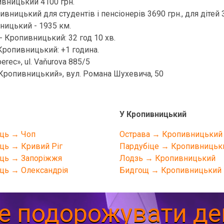
ивницький 4100 грн.
вницький для студентів і пенсіонерів 3690 грн., для дітей 
ницький - 1935 км.
 - Кропивницький: 32 год 10 хв.
 Кропивницький: +1 година.
rec», ul. Vaňurova 885/5
Кропивницький», вул. Романа Шухевича, 50
У Кропивницький
ць → Чоп
Острава → Кропивницький
ць → Кривий Ріг
Пардубіце → Кропивницьк
ць → Запоріжжя
Лодзь → Кропивницький
ць → Олександрія
Бидгощ → Кропивницький
е подорожувати д