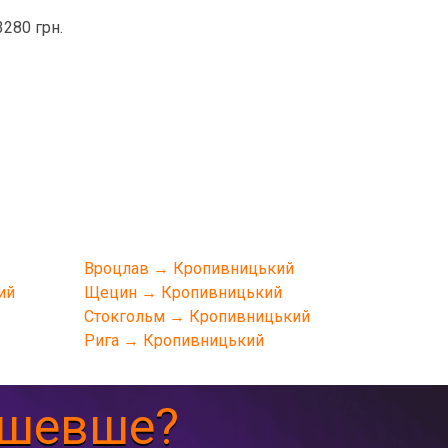
3280 грн.
Вроцлав → Кропивницький
ий
Щецин → Кропивницький
Стокгольм → Кропивницький
Рига → Кропивницький
ешевше?