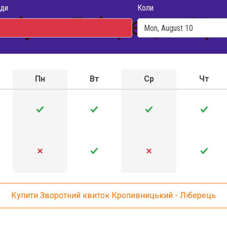
ди
Коли
обуса Ліберець - К
Пн
Вт
Ср
Чт
Купити Зворотний квиток Кропивницький - Ліберець