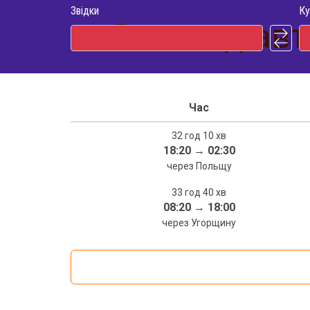
Звідки
Ку
Розклад авт
Час
32 год 10 хв
18:20
→
02:30
через Польщу
33 год 40 хв
08:20
→
18:00
через Угорщину