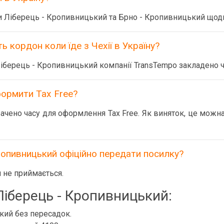
и Ліберець - Кропивницький та Брно - Кропивницький щод
 кордон коли їде з Чехії в Україну?
іберець - Кропивницький компанії TransTempo закладено ч
ормити Tax Free?
чено часу для оформлення Tax Free. Як виняток, це можна
опивницький офіційно передати посилку?
 не приймається.
іберець - Кропивницький:
кий без пересадок.