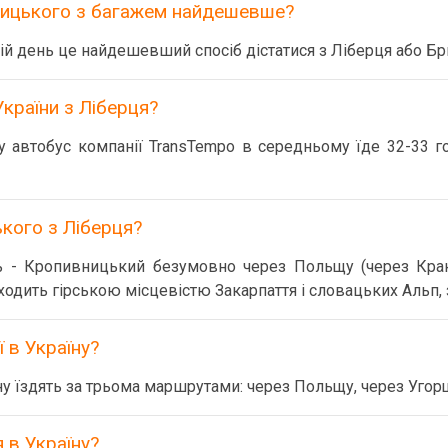
вницького з багажем найдешевше?
ій день це найдешевший спосіб дістатися з Ліберця або Б
України з Ліберця?
 автобус компанії TransTempo в середньому їде 32-33 го
кого з Ліберця?
 - Кропивницький безумовно через Польщу (через Кракі
одить гірською місцевістю Закарпаття і словацьких Альп, 
ї в Україну?
їну їздять за трьома маршрутами: через Польщу, через Угор
 в Україну?