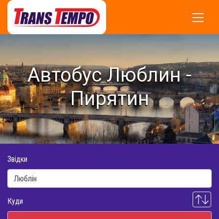
Автобус Люблин -
Пирятин
Звідки
Куди