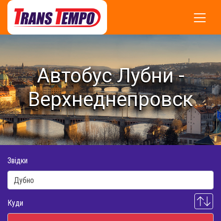
Автобус Лубни -
Верхнеднепровск
Звідки
Куди