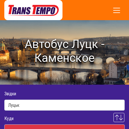
Автобус Луцк -
Каменское
Звідки
Куди