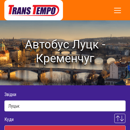
Автобус Луцк -
Кременчуг
Звідки
Куди