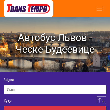
Автобус Львов -
Ческе Будеевице
Звідки
Куди