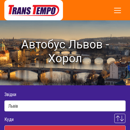
Автобус Львов -
Хорол
Звідки
Куди