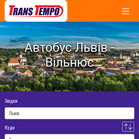
Автобус Львів -
Вільнюс
Звідки
Куди