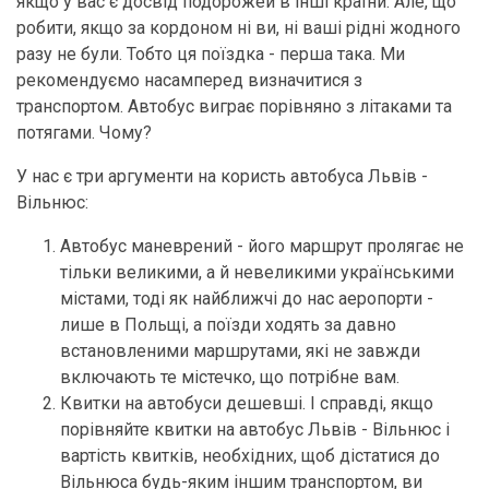
якщо у вас є досвід подорожей в інші країни. Але, що
робити, якщо за кордоном ні ви, ні ваші рідні жодного
разу не були. Тобто ця поїздка - перша така. Ми
рекомендуємо насамперед визначитися з
транспортом. Автобус виграє порівняно з літаками та
потягами. Чому?
У нас є три аргументи на користь автобуса Львів -
Вільнюс:
Автобус маневрений - його маршрут пролягає не
тільки великими, а й невеликими українськими
містами, тоді як найближчі до нас аеропорти -
лише в Польщі, а поїзди ходять за давно
встановленими маршрутами, які не завжди
включають те містечко, що потрібне вам.
Квитки на автобуси дешевші. І справді, якщо
порівняйте квитки на автобус Львів - Вільнюс і
вартість квитків, необхідних, щоб дістатися до
Вільнюса будь-яким іншим транспортом, ви