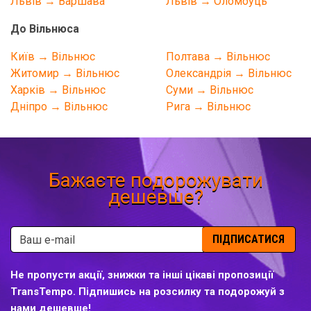
Львів → Варшава
Львів → Оломоуць
До Вільнюса
Київ → Вільнюс
Полтава → Вільнюс
Житомир → Вільнюс
Олександрія → Вільнюс
Харків → Вільнюс
Суми → Вільнюс
Дніпро → Вільнюс
Рига → Вільнюс
Бажаєте подорожувати
дешевше?
ПІДПИСАТИСЯ
Не пропусти акції, знижки та інші цікаві пропозиції
TransTempo. Підпишись на розсилку та подорожуй з
нами дешевше!