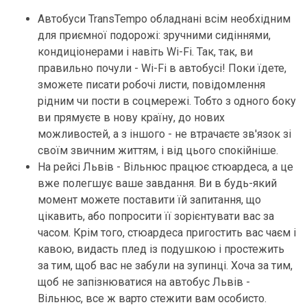
Автобуси TransTempo обладнані всім необхідним
для приємної подорожі: зручними сидіннями,
кондиціонерами і навіть Wi-Fi. Так, так, ви
правильно почули - Wi-Fi в автобусі! Поки їдете,
зможете писати робочі листи, повідомлення
рідним чи пости в соцмережі. Тобто з одного боку
ви прямуєте в нову країну, до нових
можливостей, а з іншого - не втрачаєте зв'язок зі
своїм звичним життям, і від цього спокійніше.
На рейсі Львів - Вільнюс працює стюардеса, а це
вже полегшує ваше завдання. Ви в будь-який
момент можете поставити їй запитання, що
цікавить, або попросити її зорієнтувати вас за
часом. Крім того, стюардеса пригостить вас чаєм і
кавою, видасть плед із подушкою і простежить
за тим, щоб вас не забули на зупинці. Хоча за тим,
щоб не запізнюватися на автобус Львів -
Вільнюс, все ж варто стежити вам особисто.