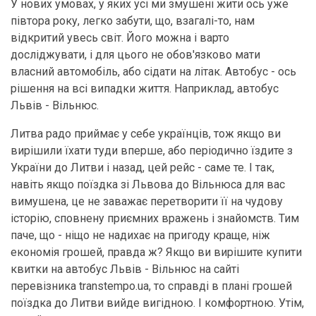
У нових умовах, у яких усі ми змушені жити ось уже
півтора року, легко забути, що, взагалі-то, нам
відкритий увесь світ. Його можна і варто
досліджувати, і для цього не обов'язково мати
власний автомобіль, або сідати на літак. Автобус - ось
рішення на всі випадки життя. Наприклад, автобус
Львів - Вільнюс.
Литва радо приймає у себе українців, тож якщо ви
вирішили їхати туди вперше, або періодично їздите з
України до Литви і назад, цей рейс - саме те. І так,
навіть якщо поїздка зі Львова до Вільнюса для вас
вимушена, це не заважає перетворити її на чудову
історію, сповнену приємних вражень і знайомств. Тим
паче, що - ніщо не надихає на пригоду краще, ніж
економія грошей, правда ж? Якщо ви вирішите купити
квитки на автобус Львів - Вільнюс на сайті
перевізника transtempo.ua, то справді в плані грошей
поїздка до Литви вийде вигідною. І комфортною. Утім,