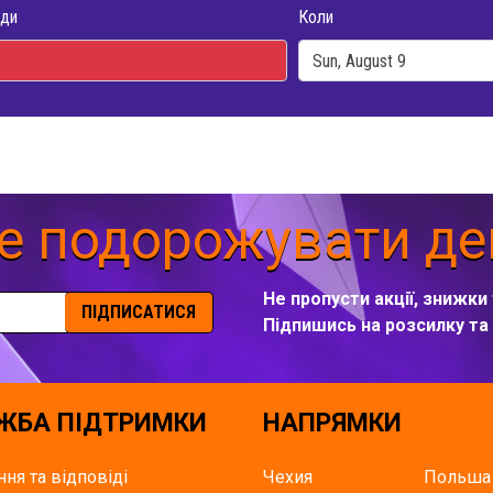
ди
Коли
е подорожувати д
Не пропусти акції, знижки 
ПІДПИСАТИСЯ
Підпишись на розсилку т
ЖБА ПІДТРИМКИ
НАПРЯМКИ
ння та відповіді
Чехия
Польша