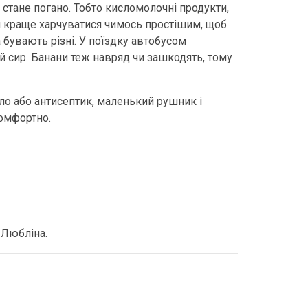
 стане погано. Тобто кисломолочні продукти,
ін краще харчуватися чимось простішим, щоб
 бувають різні. У поїздку автобусом
ий сир. Банани теж навряд чи зашкодять, тому
мило або антисептик, маленький рушник і
комфортно.
 Любліна.