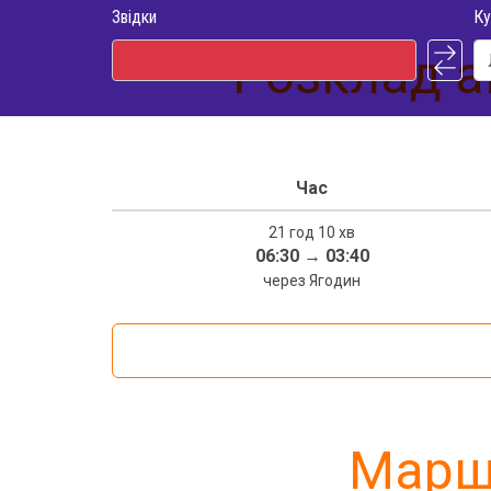
Звідки
Ку
Розклад а
Час
21 год 10 хв
06:30
→
03:40
через Ягодин
Маршр