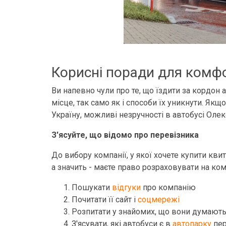
Корисні поради для комфо
Ви напевно чули про те, що їздити за кордон
місце, так само як і способи їх уникнути. Якщ
Україну, можливі незручності в автобусі Олек
З'ясуйте, що відомо про перевізника
До вибору компанії, у якої хочете купити кви
а значить - маєте право розраховувати на ко
Пошукати
відгуки
про компанію
Почитати її сайт і
соцмережі
Розпитати у знайомих, що вони думают
З'ясувати, які автобуси є в
автопарку
пер