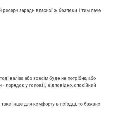
й ресерч заради власної ж безпеки. І тим паче
оді валіза або зовсім буде не потрібна, або
 - порядок у голові і, відповідно, спокійний
і таке інше для комфорту в поїздці, то бажано