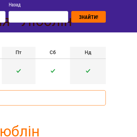
Назад
я - Люблін
ЗНАЙТИ!
Пт
Сб
Нд
Люблін