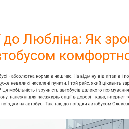
ї до Любліна: Як зр
втобусом комфортн
усі - абсолютна норма в наш час. На відміну від літаків і 
же невеликі населені пункти. І той рейс, який цікавить зар
? Ця мобільність і зручність автобусів далекого прямування
ону, належні для пасажирів опції в дорозі - кава, інтернет 
о поїздки на автобусі. Так-так, до поїздки автобусом Олекса