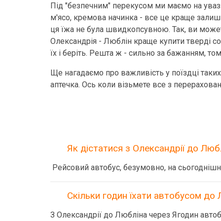
Під "безпечним" перекусом ми маємо на увазі
м'ясо, кремова начинка - все це краще залиш
ця їжа не була швидкопсувною. Так, ви можете
Олександрія - Люблін краще купити тверді сор
їх і беріть. Решта ж - сильно за бажанням, то
Ще нагадаємо про важливість у поїздці таких 
аптечка. Ось коли візьмете все з перерахова
Як дістатися з Олександрії до Лю
Рейсовий автобус, безумовно, на сьогоднішн
Скільки годин їхати автобусом до 
З Олександрії до Любліна через Ягодин автоб