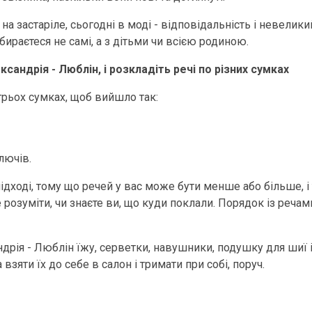
а застаріле, сьогодні в моді - відповідальність і невелики
ираєтеся не самі, а з дітьми чи всією родиною.
андрія - Люблін, і розкладіть речі по різних сумках
трьох сумках, щоб вийшло так:
лючів.
дході, тому що речей у вас може бути менше або більше, і т
 розуміти, чи знаєте ви, що куди поклали. Порядок із речами
андрія - Люблін їжу, серветки, навушники, подушку для шиї 
 взяти їх до себе в салон і тримати при собі, поруч.