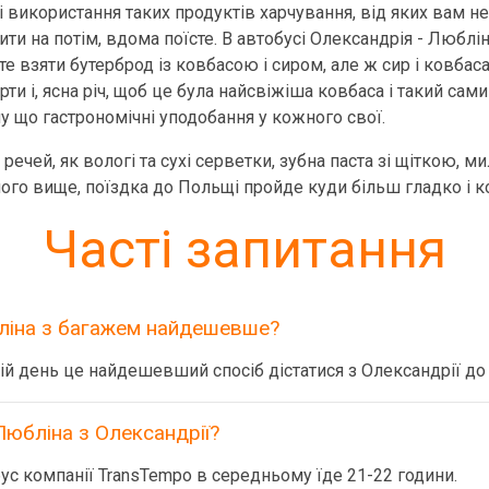
 використання таких продуктів харчування, від яких вам не
ити на потім, вдома поїсте. В автобусі Олександрія - Любл
 взяти бутерброд із ковбасою і сиром, але ж сир і ковбаса
ти і, ясна річ, щоб це була найсвіжіша ковбаса і такий сам
му що гастрономічні уподобання у кожного свої.
речей, як вологі та сухі серветки, зубна паста зі щіткою, 
ного вище, поїздка до Польщі пройде куди більш гладко і 
Часті запитання
бліна з багажем найдешевше?
ій день це найдешевший спосіб дістатися з Олександрії до
Любліна з Олександрії?
ус компанії TransTempo в середньому їде 21-22 години.