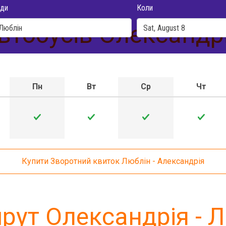
ди
Коли
втобусів Олександрі
Пн
Вт
Ср
Чт
Купити Зворотний квиток Люблін - Александрія
ут Олександрія - 