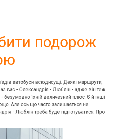
обити подорож
ою
поїздів автобуси всюдисущі. Деякі маршрути,
аз вас - Олександрія - Люблін - адже він теж
 - безумовно їхній величезний плюс. Є й інші
тощо. Але ось що часто залишається не
ндрія - Люблін треба буде підготуватися. Про