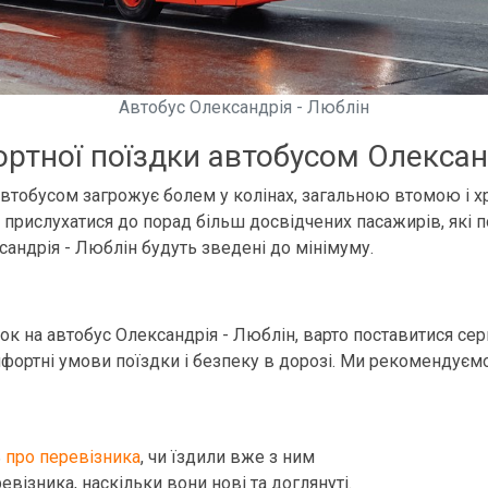
Автобус Олександрія - Люблін
ртної поїздки автобусом Олексан
 автобусом загрожує болем у колінах, загальною втомою і 
о прислухатися до порад більш досвідчених пасажирів, які п
сандрія - Люблін будуть зведені до мінімуму.
ток на автобус Олександрія - Люблін, варто поставитися серй
мфортні умови поїздки і безпеку в дорозі. Ми рекомендуємо
ь
про перевізника
, чи їздили вже з ним
евізника, наскільки вони нові та доглянуті.