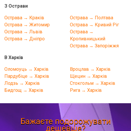
З Острави
Острава → Краків
Острава → Полтава
Острава → Житомир
Острава → Кривий Ріг
Острава → Львів
Острава →
Острава → Дніпро
Кропивницький
Острава → Запоріжжя
В Харків
Оломоуць → Харків
Вроцлав → Харків
Пардубіце → Харків
Щецин → Харків
Лодзь → Харків
Стокгольм → Харків
Бидгощ → Харків
Рига → Харків
Бажаєте подорожувати
дешевше?