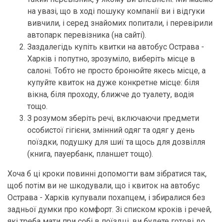
на увазі, що в ході пошуку компанії ви і відгуки
вивчили, і серед знайомих попитали, і перевірили
автопарк перевізника (на сайті).
Заздалегідь купіть квитки на автобус Острава -
Харків і попутно, зрозуміло, виберіть місце в
салоні. Тобто не просто бронюйте якесь місце, а
купуйте квиток на дуже конкретне місце: біля
вікна, біля проходу, ближче до туалету, водія
тощо.
З розумом зберіть речі, включаючи предмети
особистої гігієни, змінний одяг та одяг у день
поїздки, подушку для шиї та щось для дозвілля
(книга, пауербанк, планшет тощо).
Хоча б ці кроки повинні допомогти вам зібратися так,
щоб потім ви не шкодували, що і квиток на автобус
Острава - Харків купували похапцем, і збиралися без
задньої думки про комфорт. Зі списком кроків і речей,
які треба мати при собі в поїздці, ви будете готові до