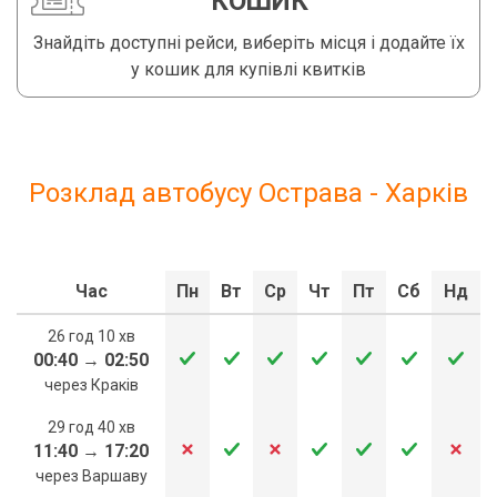
КОШИК
Знайдіть доступні рейси, виберіть місця і додайте їх
у кошик для купівлі квитків
Розклад автобусу Острава - Харків
Час
Пн
Вт
Ср
Чт
Пт
Сб
Нд
26 год 10 хв
00:40
→
02:50
через Краків
29 год 40 хв
11:40
→
17:20
через Варшаву