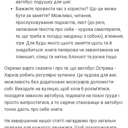
автобус подушку для шиї.
Бажаєте провести час з користю? Що це може
бути за заняття? Можливо, читання,
прослуховування подкастів, лист (до речі,
написання текстів про себе - чудова самотерапія,
те, що треба в поїздці наодинці з собою), в'язання,
ігри. Для будь-якого цього заняття щось та й
знадобиться: книга паперова чи завантажена на
планшет, спиці та нитки, блокнот та ручка тощо.
Окремо варто сказати і про те, що автобус Острава -
Харків робить регулярні зупинки. Це чудова для вас
можливість без додаткових аксесуарів допомогти
собі. Виходьте на вулицю, щоб хоча б розім'ятися,
походити навколо автобуса, подихати на повні груди і
просто випростатися, а то сидяче становище в автобусі
точно дасть про себе знати.
На завершення нашої статті нагадаємо про загальні
правила для кожного пасажира. Щоб подорожувати