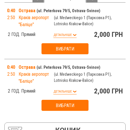
0:40
Острава
ul. Peterkova 79/5, Ostrava-Svinov
2:50
Краків аеропорт
ul. Medweckiego 1 (Парковка P1),
Lotnisko Krakow-Balice
"Баліце"
2,000 ГРН
2 ГОД.
Прямий
ДЕТАЛЬНІШЕ
ВИБРАТИ
Доступно
Не доступно
Вибрано
0:40
Острава
ul. Peterkova 79/5, Ostrava-Svinov
ДО КОШИКА
2:50
Краків аеропорт
ul. Medweckiego 1 (Парковка P1),
Lotnisko Krakow-Balice
"Баліце"
2,000 ГРН
2 ГОД.
Прямий
ДЕТАЛЬНІШЕ
ВИБРАТИ
Доступно
Не доступно
Вибрано
ДО КОШИКА