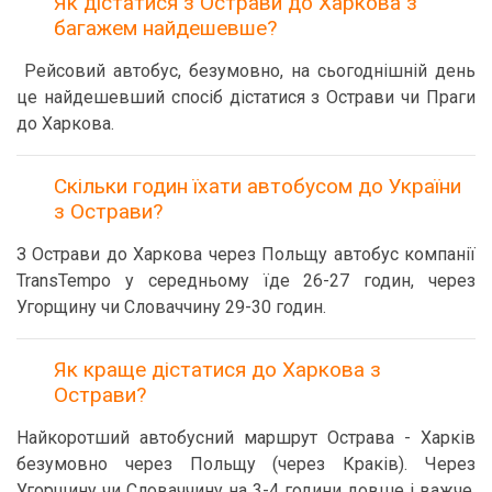
Як дістатися з Острави до Харкова з
багажем найдешевше?
Рейсовий автобус, безумовно, на сьогоднішній день
це найдешевший спосіб дістатися з Острави чи Праги
до Харкова.
Скільки годин їхати автобусом до України
з Острави?
З Острави до Харкова через Польщу автобус компанії
TransTempo у середньому їде 26-27 годин, через
Угорщину чи Словаччину 29-30 годин.
Як краще дістатися до Харкова з
Острави?
Найкоротший автобусний маршрут Острава - Харків
безумовно через Польщу (через Краків). Через
Угорщину чи Словаччину на 3-4 години довше і важче,