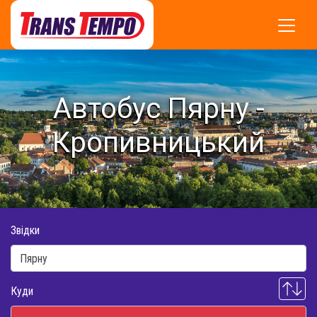
Автобус Пярну -
Кропивницький
Звідки
Куди