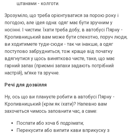
штанами - колготи.
Зрозуміло, що треба орієнтуватися за порою року і
погодою, але ідея одна: одяг має бути зручним у
носінні. І чистим. Їхати треба добу, в автобусі Пярну -
Кропивницький вам може бути спекотно, поруч люди,
ви ходитимете туди-сюди - так чи інакше, а одяг
поступово забрудниться, тож краще від початку
вдягнутися у щось винятково чисте, таке, що має
гарний запах (приємні запахи задають потрібний
настрій), м'яке та зручне.
Речі для дозвілля
Ну, ось що ви плануєте робити в автобусі Пярну -
Кропивницький (крім як їхати)? Напевно вам
захочеться чимось заповнити час, а саме:
Поспати або хоча б подрімати;
Перекусити або випити кави вприкуску з