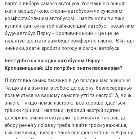
варто з вибору самого автобуса. Усе-таки є різниця:
їхати маршруткою, старим автобусом чи сучасним
комфортабельним автобусом. І навіть коли ви вже
купили квитки на той найякісніший автобус - нехай ним
буде автобус Пярну - Кропивницький, - це ще не
гарантує, що їхати вам буде комфортно і легко. Є й інші
чинники, здатні зробити погоду в салоні автобуса.
Безтурботна поїздка автобусом Пярну -
Кропивницький: Що потрібно знати пасажирам?
Підготовка самих пасажирів до поїздки має значення.
Те, що ви візьмете із собою до салону, безпосередньо
позначиться на вашому самопочутті та настрої. А, ви ж
знаєте, - якщо немає настрою, все хороше здається
трішки гіршим. І навпаки: чудовий настрій здатен
докорінно змінити ситуацію і результати. Так ось, до
збору речей у поїздку треба підійти трохи уважніше,
ніж зазвичай, і вуаля - ваша поїздка з Естонії в Україну