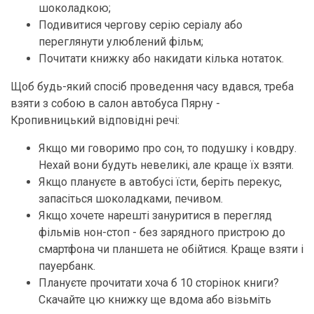
шоколадкою;
Подивитися чергову серію серіалу або
переглянути улюблений фільм;
Почитати книжку або накидати кілька нотаток.
Щоб будь-який спосіб проведення часу вдався, треба
взяти з собою в салон автобуса Пярну -
Кропивницький відповідні речі:
Якщо ми говоримо про сон, то подушку і ковдру.
Нехай вони будуть невеликі, але краще їх взяти.
Якщо плануєте в автобусі їсти, беріть перекус,
запасіться шоколадками, печивом.
Якщо хочете нарешті зануритися в перегляд
фільмів нон-стоп - без зарядного пристрою до
смартфона чи планшета не обійтися. Краще взяти і
пауербанк.
Плануєте прочитати хоча б 10 сторінок книги?
Скачайте цю книжку ще вдома або візьміть