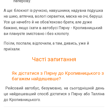
паперову.
А ще: блокнот із ручкою, навушники, надувна подушка
на шию, аптечка, вологі серветки, маска на очі, беруші.
Усе це начебто й не обов'язково брати, але дуже
бажано, якщо їхати в автобусі Пярну - Кропивницький
ви плануєте змістовно і без клопоту.
Поїли, поспали, відпочили, а там, дивись, уже й
приїхали.
Часті запитання
Як дістатися з Пярну до Кропивницького з
багажем найдешевше?
Рейсовий автобус, безумовно, на сьогоднішній день
це найдешевший спосіб дістатися з Пярну або Талліна
до Кропивницького.