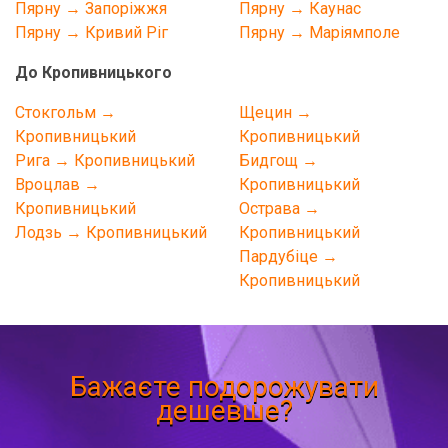
Пярну → Запоріжжя
Пярну → Каунас
Пярну → Кривий Ріг
Пярну → Маріямполе
До Кропивницького
Стокгольм →
Щецин →
Кропивницький
Кропивницький
Рига → Кропивницький
Бидгощ →
Вроцлав →
Кропивницький
Кропивницький
Острава →
Лодзь → Кропивницький
Кропивницький
Пардубіце →
Кропивницький
Бажаєте подорожувати
дешевше?