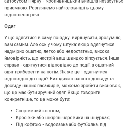
автобусом Пярну - Кропивницький вийшла незабутньо
приємною. Розглянемо найголовніші в цьому
відношенні речі.
Одяг
У що одягатися в саму поїздку, вирішувати, зрозуміло,
вам самим. Але ось у чому штука: якщо вдягнутися
надмірно ошатно, легко або недостатньо, висока
ймовірність, що настрій ваш швидко зіпсується. Інша
справа - одягнутися відповідно до події, а ошатний
одяг приберегти на потім. Як же це - одягнутися
відповідно до події? Виходячи з нашого досвіду та
досвіду наших пасажирів, можемо зробити висновок,
що це має бути зручний одяг. Якщо говорити
конкретніше, то це може бути:
Спортивний костюм;
Кросівки або шкіряні черевики на шнурках;
Під кофтою - водолазка або футболка, під