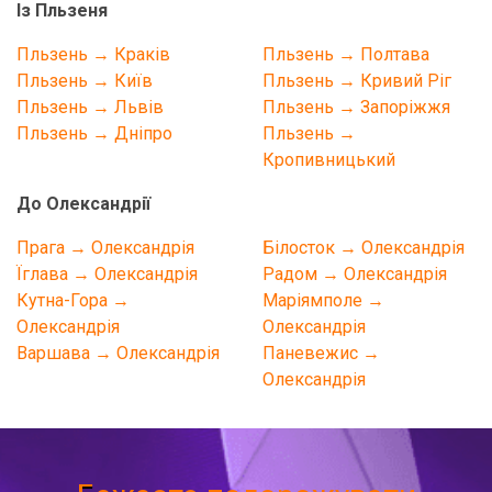
Із Пльзеня
Пльзень → Краків
Пльзень → Полтава
Пльзень → Київ
Пльзень → Кривий Ріг
Пльзень → Львів
Пльзень → Запоріжжя
Пльзень → Дніпро
Пльзень →
Кропивницький
До Олександрії
Прага → Олександрія
Білосток → Олександрія
Їглава → Олександрія
Радом → Олександрія
Кутна-Гора →
Маріямполе →
Олександрія
Олександрія
Варшава → Олександрія
Паневежис →
Олександрія