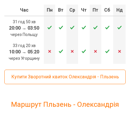
Час
Пн
Вт
Ср
Чт
Пт
Сб
Нд
31 год 50 хв
20:00
→
03:50
через Польщу
33 год 20 хв
10:00
→
05:20
через Угорщину
Купити Зворотний квиток Олександрія - Пльзень
Маршрут Пльзень - Олександрія