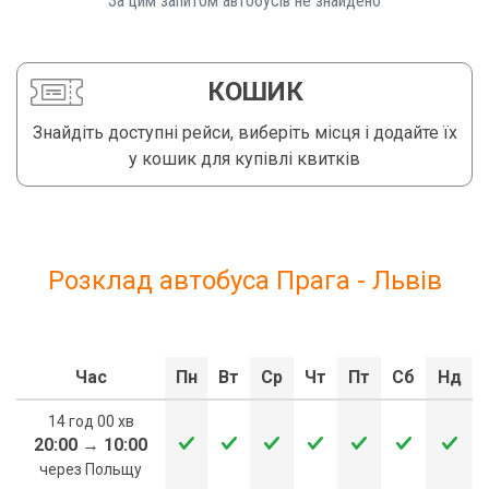
За цим запитом автобусів не знайдено️
КОШИК
Знайдіть доступні рейси, виберіть місця і додайте їх
у кошик для купівлі квитків
Розклад автобуса Прага - Львів
Час
Пн
Вт
Ср
Чт
Пт
Сб
Нд
14 год 00 хв
20:00
→
10:00
через Польщу