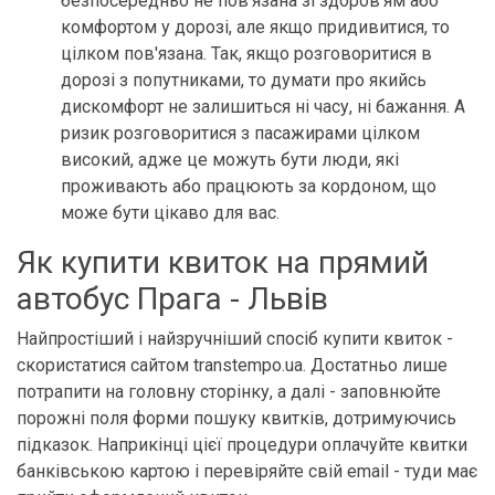
безпосередньо не пов'язана зі здоров'ям або
комфортом у дорозі, але якщо придивитися, то
цілком пов'язана. Так, якщо розговоритися в
дорозі з попутниками, то думати про якийсь
дискомфорт не залишиться ні часу, ні бажання. А
ризик розговоритися з пасажирами цілком
високий, адже це можуть бути люди, які
проживають або працюють за кордоном, що
може бути цікаво для вас.
Як купити квиток на прямий
автобус Прага - Львів
Найпростіший і найзручніший спосіб купити квиток -
скористатися сайтом transtempo.ua. Достатньо лише
потрапити на головну сторінку, а далі - заповнюйте
порожні поля форми пошуку квитків, дотримуючись
підказок. Наприкінці цієї процедури оплачуйте квитки
банківською картою і перевіряйте свій email - туди має