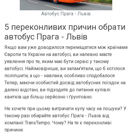
Автобус Прага - Львів
5 переконливих причин обрати
автобус Прага - Львів
Якщо вам уже доводилося переміщатися між країнами
Європи та України на автобусі, ви напевно маєте
уявлення про те, яким має бути сервіс у такому
автобусі. Найімовірніше, ви запам'ятали, що б хотілося
поліпшити, а що - навпаки, особливо сподобалося.
Тепер, маючи особистий досвід автобусних поїздок на
далекі відстані, ви підходите до питання купівлі
квитків ще більш серйозно і ґрунтовно.
Не хочете при цьому витрачати купу часу на пошуки? У
такому разі обирайте автобус Прага - Львів від
компанії TransTempo. Чому? На те є переконливі
причини: