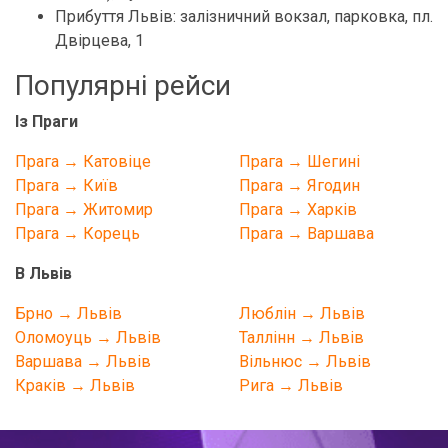
Прибуття Львів: залізничний вокзал, парковка, пл.
Двірцева, 1
Популярні рейси
Із Праги
Прага → Катовіце
Прага → Шегині
Прага → Київ
Прага → Ягодин
Прага → Житомир
Прага → Харків
Прага → Корець
Прага → Варшава
В Львів
Брно → Львів
Люблін → Львів
Оломоуць → Львів
Таллінн → Львів
Варшава → Львів
Вільнюс → Львів
Краків → Львів
Рига → Львів