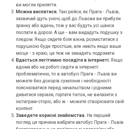
ви могли прилягти.
Можна виспатися.
Такі рейси, як Прага - Львів,
зазвичай ідуть уночі, щоб до Львова ви прибули
зранку або вдень, тож у вас будуть усі шанси
поспати в дорозі. А ще - вам видадуть подушку з
пледом. Якщо сядете біля вікна, розміститися з
подушкою буде простіше, але навіть якщо ваше
місце - з краю, це теж не завадить подрімати.
Вдасться легітимно посидіти в інтернеті.
Якщо
вдома або на роботі сидіти в інтернеті
проблематично, то в автобусі Прага - Львів ви
можете без докорів сумління і необхідності
пояснюватися перед начальством і рідними
дивитися серіали, гортати тікток, не вилазити з
інстаграм-сторіс, або ж - можете створювати свій
контент.
Заведете корисні знайомства.
На перший
погляд ця причина вибрати автобус Прага - Львів