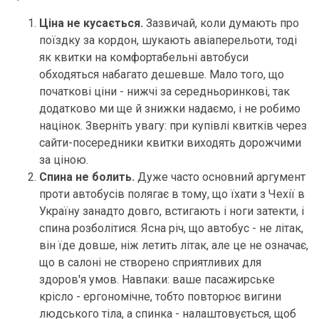
Ціна не кусається.
Зазвичай, коли думають про
поїздку за кордон, шукають авіаперельоти, тоді
як квитки на комфортабельні автобуси
обходяться набагато дешевше. Мало того, що
початкові ціни - нижчі за середньоринкові, так
додатково ми ще й знижки надаємо, і не робимо
націнок. Зверніть увагу: при купівлі квитків через
сайти-посередники квитки виходять дорожчими
за ціною.
Спина не болить.
Дуже часто основний аргумент
проти автобусів полягає в тому, що їхати з Чехії в
Україну занадто довго, встигають і ноги затекти, і
спина розболітися. Ясна річ, що автобус - не літак,
він їде довше, ніж летить літак, але це не означає,
що в салоні не створено сприятливих для
здоров'я умов. Навпаки: ваше пасажирське
крісло - ергономічне, тобто повторює вигини
людського тіла, а спинка - налаштовується, щоб