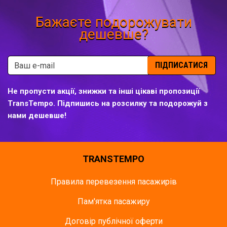
Бажаєте подорожувати
дешевше?
ПІДПИСАТИСЯ
Не пропусти акції, знижки та інші цікаві пропозиції
TransTempo. Підпишись на розсилку та подорожуй з
нами дешевше!
TRANSTEMPO
Правила перевезення пасажирів
Пам'ятка пасажиру
Договір публічної оферти