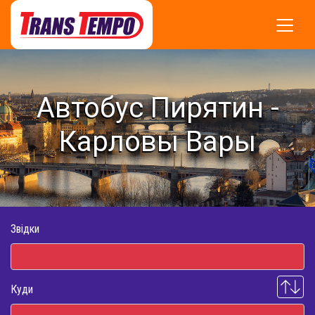
Автобус Пирятин -
Карловы Вары
Звідки
Куди