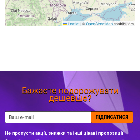
Leaflet
|
©
OpenStreetMap
contributors
Бажаєте подорожувати
дешевше?
ПІДПИСАТИСЯ
Не пропусти акції, знижки та інші цікаві пропозиції