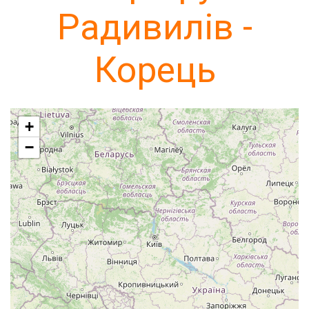
Радивилів -
Корець
+
−