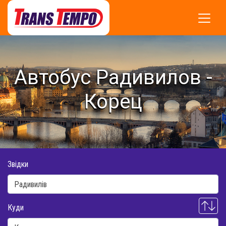
Автобус Радивилов -
Корец
Звідки
Куди