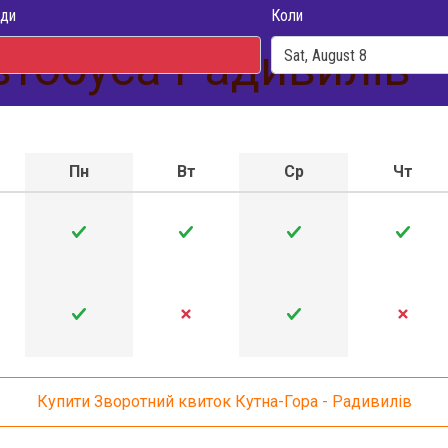
ди
Коли
тобуса Радивилів -
Пн
Вт
Ср
Чт
Купити Зворотний квиток Кутна-Гора - Радивилів