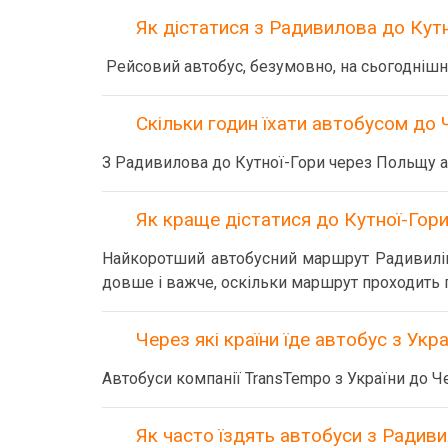
Як дістатися з Радивилова до Ку
Рейсовий автобус, безумовно, на сьогоднішн
Скільки годин їхати автобусом до 
З Радивилова до Кутної-Гори через Польщу ав
Як краще дістатися до Кутної-Гор
Найкоротший автобусний маршрут Радивилів 
довше і важче, оскільки маршрут проходить г
Через які країни їде автобус з Укра
Автобуси компанії TransTempo з України до Ч
Як часто їздять автобуси з Радиви