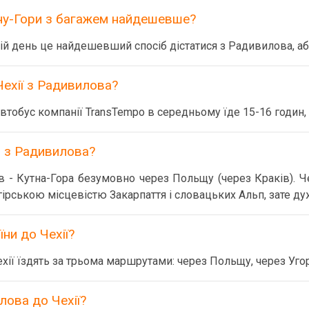
тну-Гори з багажем найдешевше?
ій день це найдешевший спосіб дістатися з Радивилова, аб
Чехії з Радивилова?
тобус компанії TransTempo в середньому їде 15-16 годин, 
и з Радивилова?
- Кутна-Гора безумовно через Польщу (через Краків). Ч
ірською місцевістю Закарпаття і словацьких Альп, зате ду
їни до Чехії?
ехії їздять за трьома маршрутами: через Польщу, через Уго
лова до Чехії?