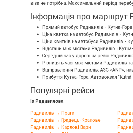
віза не потрібна. Максимальний період перебу
Інформація про маршрут Р
Прямий автобус Радивилів - Кутна-Гора
Ціна квитка на автобус Радивилів - Кутн
Ціни квитків на автобуси Радивилів - Кут
Відстань між містами Радивилів і Кутна-
Середній час у дорозі на рейсі Радивилів
Різниця в часі між містами Радивилів та 
Відправлення Радивилів: АЗС «ANP», нав
Прибуття Кутна-Гора: Автовокзал "Kutná H
Популярні рейси
Із Радивилова
Радивилів → Прага
Радиви
Радивилів → Градець-Кралове
Радиви
Радивилів → Карлові Вари
Радиви