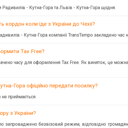
 Радивилів - Кутна-Гора та Львів - Кутна-Гора щодня.
ь кордон коли їде з України до Чехії?
дивилів - Кутна-Гора компанії TransTempo закладено час 
ормити Tax Free?
чено часу для оформлення Tax Free. Як виняток, це можна
утна-Гора офіційно передати посилку?
 не приймається.
ору з України?
уло запроваджено безвізовий режим, відповідно громадяна