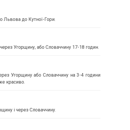
о Львова до Кутної-Гори.
через Угорщину, або Словаччину 17-18 годин.
ерез Угорщину або Словаччину на 3-4 години
же красиво.
рщину і через Словаччину.