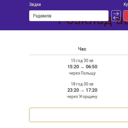
Звідки
Ку
Розклад ав
Час
15 год 30 хв
15:20
→
06:50
через Польщу
18 год 00 хв
23:20
→
17:20
через Угорщину