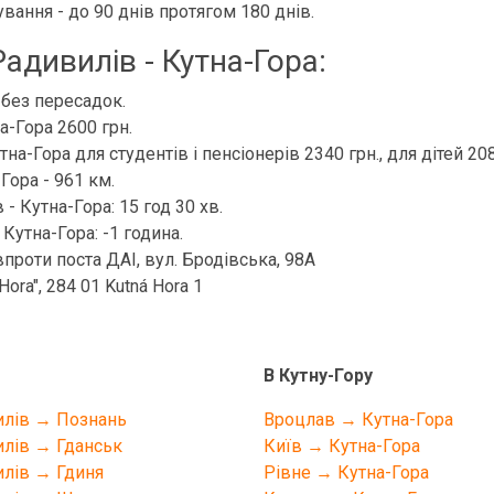
вання - до 90 днів протягом 180 днів.
адивилів - Кутна-Гора:
 без пересадок.
а-Гора 2600 грн.
на-Гора для студентів і пенсіонерів 2340 грн., для дітей 208
Гора - 961 км.
 - Кутна-Гора: 15 год 30 хв.
Кутна-Гора: -1 година.
проти поста ДАІ, вул. Бродівська, 98А
ora", 284 01 Kutná Hora 1
В Кутну-Гору
лів → Познань
Вроцлав → Кутна-Гора
лів → Гданськ
Київ → Кутна-Гора
лів → Гдиня
Рівне → Кутна-Гора