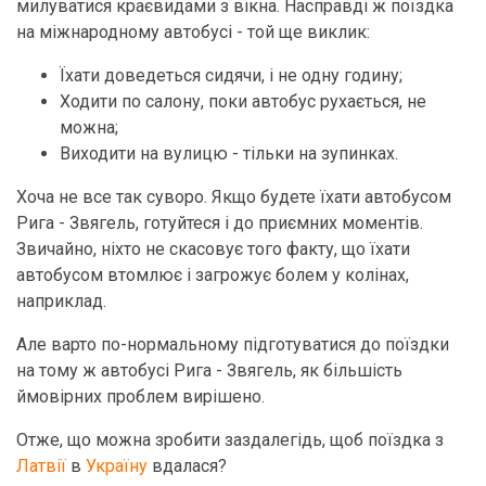
милуватися краєвидами з вікна. Насправді ж поїздка
на міжнародному автобусі - той ще виклик:
Їхати доведеться сидячи, і не одну годину;
Ходити по салону, поки автобус рухається, не
можна;
Виходити на вулицю - тільки на зупинках.
Хоча не все так суворо. Якщо будете їхати автобусом
Рига - Звягель, готуйтеся і до приємних моментів.
Звичайно, ніхто не скасовує того факту, що їхати
автобусом втомлює і загрожує болем у колінах,
наприклад.
Але варто по-нормальному підготуватися до поїздки
на тому ж автобусі Рига - Звягель, як більшість
ймовірних проблем вирішено.
Отже, що можна зробити заздалегідь, щоб поїздка з
Латвії
в
Україну
вдалася?