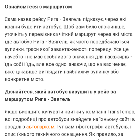
Ознайомтеся з маршрутом
Сама назва рейсу Рига - Звягель підказує, через які
країни буде йти автобус. Щоб вам було спокійніше,
уточніть у перевізника чіткий маршрут: через які міста
їде автобус Рига - Звягель, як часто передбачаються
зупинки, траси якої завантаженості попереду. Усе це
начебто і не має особливого значення для пасажирів -
їдь собі і їдь, але все одно: знаючи, що на вас чекає,
вже цікавіше виглядати найближчу зупинку або
конкретне місто.
Дізнайтеся, який автобус вирушить у рейс за
маршрутом Рига - Звягель
Якщо вирішите купувати квитки у компанії TransTempo,
всі подробиці про автобуси знайдете на їхньому сайті в
розділі з
автопарком
. Тут вам і фотографії автобусів, і
опис їхнього технічного оснащення. Як правило, за