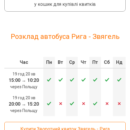
у кошик для купівлі квитків
Розклад автобуса Рига - Звягель
Час
Пн
Вт
Ср
Чт
Пт
Сб
Нд
19 год 20 хв
15:00
→
10:20
через Польщу
19 год 20 хв
20:00
→
15:20
через Польщу
Купити Зворотний квиток Звягель - Рига