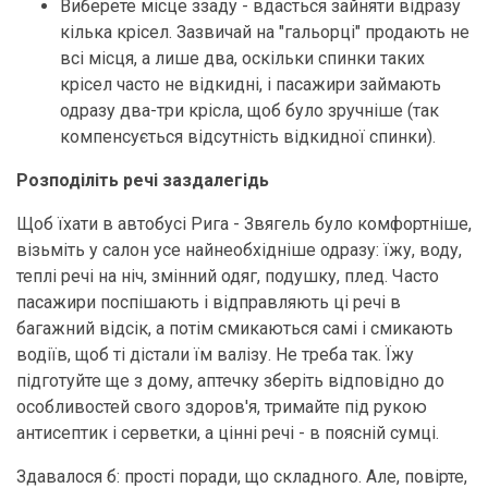
Виберете місце ззаду - вдасться зайняти відразу
кілька крісел. Зазвичай на "гальорці" продають не
всі місця, а лише два, оскільки спинки таких
крісел часто не відкидні, і пасажири займають
одразу два-три крісла, щоб було зручніше (так
компенсується відсутність відкидної спинки).
Розподіліть речі заздалегідь
Щоб їхати в автобусі Рига - Звягель було комфортніше,
візьміть у салон усе найнеобхідніше одразу: їжу, воду,
теплі речі на ніч, змінний одяг, подушку, плед. Часто
пасажири поспішають і відправляють ці речі в
багажний відсік, а потім смикаються самі і смикають
водіїв, щоб ті дістали їм валізу. Не треба так. Їжу
підготуйте ще з дому, аптечку зберіть відповідно до
особливостей свого здоров'я, тримайте під рукою
антисептик і серветки, а цінні речі - в поясній сумці.
Здавалося б: прості поради, що складного. Але, повірте,