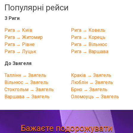
Популярні рейси
З Риги
Рига → Київ
Рига → Ковель
Рига → Житомир
Рига → Корець
Рига → Рівне
Рига → Вільнюс
Рига → Луцьк
Рига → Варшава
До Звягеля
Таллінн → Звягель
Краків → Звягель
Вільнюс → Звягель
Люблін → Звягель
Стокгольм → Звягель
Брно → Звягель
Варшава → Звягель
Оломоуць → Звягель
Бажаєте подорожувати