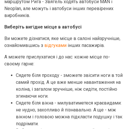
маршрутом Рига - Звягель ходять автобуси MAN і
Neoplan, але можуть і автобуси інших перевірених
виробників.
Виберіть вигідне місце в автобусі
Ви можете дізнатися, яке місце в салоні найзручніше,
ознайомившись з
відгуками
інших пасажирів.
А можете прислухатися і до нас: кожне місце по-
своєму гарне:
Сядете біля проходу - зможете звісити ноги в той
самий прохід. А це вже менше навантаження на
коліна, і загалом зручніше, ніж сидіти, постійно
згинаючи ноги.
Сядете біля вікна - милуватиметеся краєвидами:
не нудно, захопливо й пізнавально. А ще - між
вікном і головою можна підкласти подушку і так
подрімати.