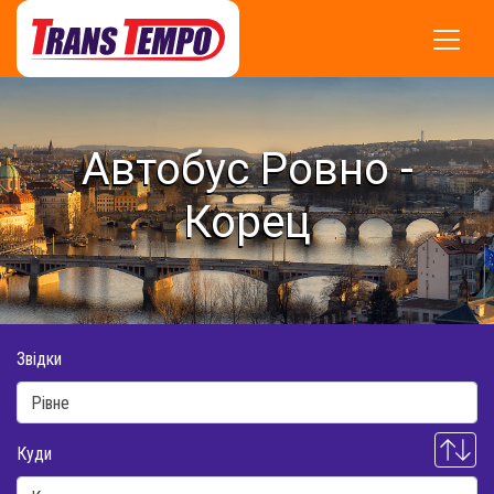
Автобус Ровно -
Корец
Звідки
Куди