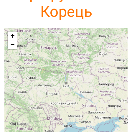
Корець
+
−