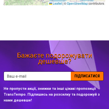
Leaflet
|
©
OpenStreetMap
contributors
Бажаєте подорожувати
дешевше?
ПІДПИСАТИСЯ
Не пропусти акції, знижки та інші цікаві пропозиції
TransTempo. Підпишись на розсилку та подорожуй з
нами дешевше!