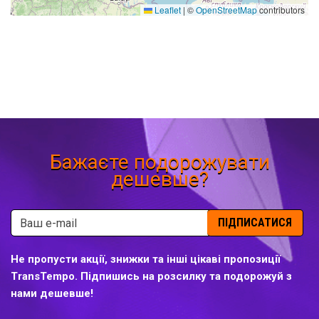
Leaflet
|
©
OpenStreetMap
contributors
Бажаєте подорожувати
дешевше?
ПІДПИСАТИСЯ
Не пропусти акції, знижки та інші цікаві пропозиції
TransTempo. Підпишись на розсилку та подорожуй з
нами дешевше!