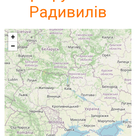
Радивилів
+
−