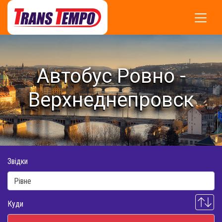
Автобус Ровно -
Верхнеднепровск
Звідки
Куди