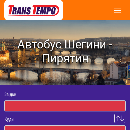
Автобус Шегини -
Пирятин
Звідки
Куди