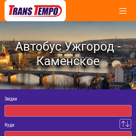
Автобус Ужгород -
Каменское
Звідки
Куди