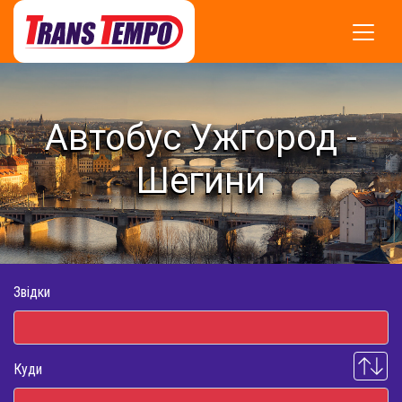
Автобус Ужгород -
Шегини
Звідки
Куди