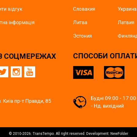
ти відгук
Словакия
Украина
тна інформація
Литва
Латвия
Эстония
Финлян
СПОСОБИ ОПЛАТ
В СОЦМЕРЕЖАХ
Будні 09:00 - 17:00
. Київ пр-т Правди, 85
- Нд. вихідний
© 2010-2026. TransTempo. All right reserved. Development: NewFolder