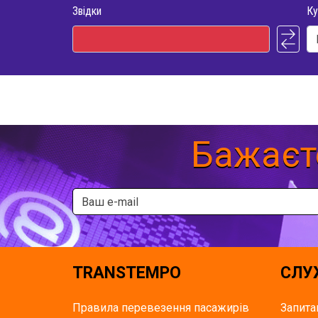
Звідки
Ку
Бажаєт
TRANSTEMPO
СЛУ
Правила перевезення пасажирів
Запита