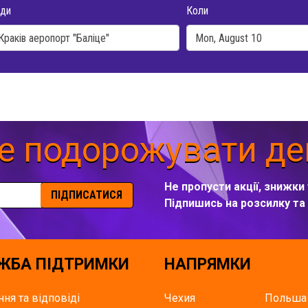
ди
Коли
е подорожувати д
Не пропусти акції, знижки 
ПІДПИСАТИСЯ
Підпишись на розсилку т
ЖБА ПІДТРИМКИ
НАПРЯМКИ
ння та відповіді
Чехия
Польша