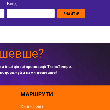
Назад
ЗНАЙТИ!
ешевше?
та інші цікаві пропозиції TransTempo.
а подорожуй з нами дешевше!
МАРШРУТИ
Київ - Прага