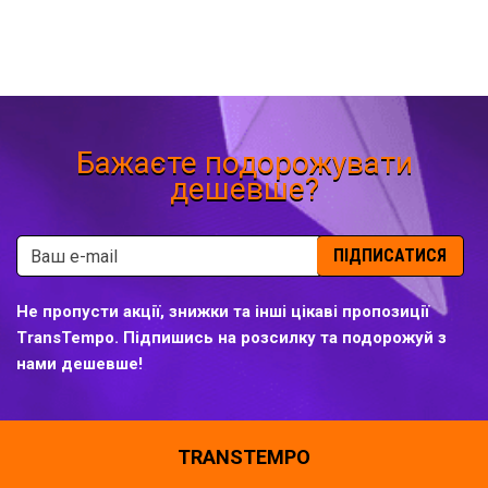
Бажаєте подорожувати
дешевше?
ПІДПИСАТИСЯ
Не пропусти акції, знижки та інші цікаві пропозиції
TransTempo. Підпишись на розсилку та подорожуй з
нами дешевше!
TRANSTEMPO