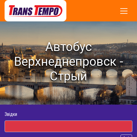
Автобус
Верхнеднепровск -
Стрый
Звідки