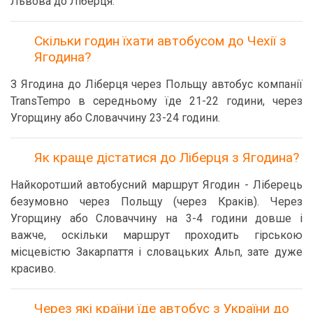
Львова до Ліберця.
Скільки годин їхати автобусом до Чехії з
Ягодина?
З Ягодина до Ліберця через Польщу автобус компанії
TransTempo в середньому їде 21-22 години, через
Угорщину або Словаччину 23-24 години.
Як краще дістатися до Ліберця з Ягодина?
Найкоротший автобусний маршрут Ягодин - Ліберець
безумовно через Польщу (через Краків). Через
Угорщину або Словаччину на 3-4 години довше і
важче, оскільки маршрут проходить гірською
місцевістю Закарпаття і словацьких Альп, зате дуже
красиво.
Через які країни їде автобус з України до