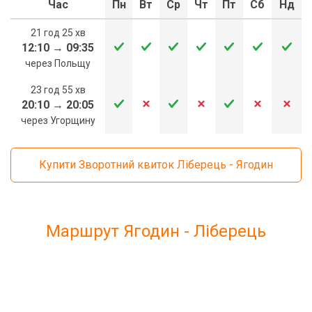
Час
Пн
Вт
Ср
Чт
Пт
Сб
Нд
21 год 25 хв
12:10
→
09:35
через Польщу
23 год 55 хв
20:10
→
20:05
через Угорщину
Купити Зворотний квиток Ліберець - Ягодин
Маршрут Ягодин - Ліберець