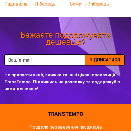
Радивилів → Ліберець
Суми → Ліберець
Бажаєте подорожувати
дешевше?
ПІДПИСАТИСЯ
Не пропусти акції, знижки та інші цікаві пропозиції
TransTempo. Підпишись на розсилку та подорожуй з
нами дешевше!
TRANSTEMPO
Правила перевезення пасажирів