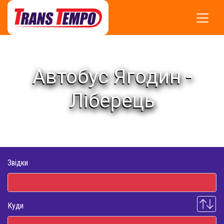
Автобус Ягодин -
Ліберець
Звідки
Куди