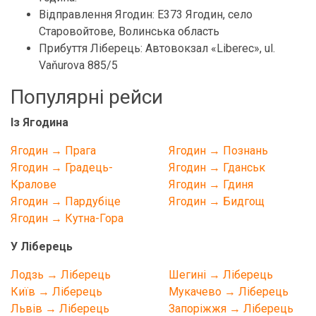
Відправлення Ягодин: Е373 Ягодин, село
Старовойтове, Волинська область
Прибуття Ліберець: Автовокзал «Liberec», ul.
Vaňurova 885/5
Популярні рейси
Із Ягодина
Ягодин → Прага
Ягодин → Познань
Ягодин → Градець-
Ягодин → Гданськ
Кралове
Ягодин → Гдиня
Ягодин → Пардубіце
Ягодин → Бидгощ
Ягодин → Кутна-Гора
У Ліберець
Лодзь → Ліберець
Шегині → Ліберець
Київ → Ліберець
Мукачево → Ліберець
Львів → Ліберець
Запоріжжя → Ліберець