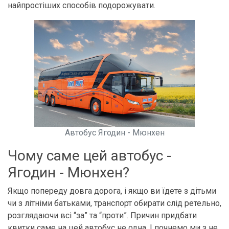
найпростіших способів подорожувати.
Автобус Ягодин - Мюнхен
Чому саме цей автобус -
Ягодин - Мюнхен?
Якщо попереду довга дорога, і якщо ви їдете з дітьми
чи з літніми батьками, транспорт обирати слід ретельно,
розглядаючи всі “за” та “проти”. Причин придбати
квитки саме на цей автобус не одна. І почнемо ми з не