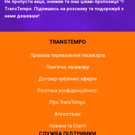
Не пропусти акції, знижки та інші цікаві пропозиції
TransTempo. Підпишись на розсилку та подорожуй з
нами дешевше!
TRANSTEMPO
Правила перевезення пасажирів
Пам'ятка пасажиру
Договір публічної оферти
Політика конфіденційності
Про TransTempo
Агентствам
Новини та Статті
СЛУЖБА ПІДТРИМКИ