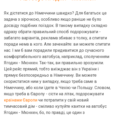
Як дістатися до Німеччини швидко? Для багатьох це
задача з зірочкою, особливо якщо раніше не було
досвіду подібних поїздок. В такому випадку складно
одразу обрати правильний спосіб подорожувати -
забагато варіантів, реклама збиває з толку, а спитати
поради нема в кого. Але зачекайте: ви можете спитати
нас. І ми б вам порадили придивитися до сучасного
комфортабельного автобуса, наприклад, сполученням
Ягодин - Мюнхен. Так-так, ви правильно зрозуміли.
Цей рейс прямий, тобто виїжджає він з України і
прямує безпосередньо в Німеччину. Ви можете
скористатися ним у випадку, якщо треба саме в
Німеччину, або коли їдете в Чехію чи Польщу. Словом,
якщо треба в Європу - сісти на літак, подорожувати
країнами Європи
чи потрапити у свій новий
тимчасовий дім - сміливо купуйте квитки на автобус
Ягодин - Мюнхен, бо, по правді, це один з