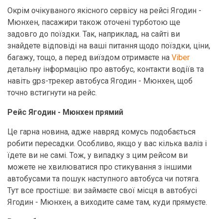
Окрім очікуваного якісного сервісу на рейсі Ягодин -
Мюнхен, пасажири також оточені турботою ще
задовго до поїздки. Так, наприклад, на сайті ви
знайдете відповіді на ваші питання щодо поїздки, ціни,
багажу, тощо, а перед виїздом отримаєте на
Viber
детальну інформацію про автобус, контакти водіїв та
навіть gps-трекер автобуса Ягодин - Мюнхен, щоб
точно встигнути на рейс.
Рейс Ягодин - Мюнхен прямий
Це гарна новина, адже навряд комусь подобається
робити пересадки. Особливо, якщо у вас кілька валіз і
їдете ви не самі. Тож, у випадку з цим рейсом ви
можете не хвилюватися про стикування з іншими
автобусами та пошук наступного автобуса чи потяга.
Тут все простіше: ви займаєте свої місця в автобусі
Ягодин - Мюнхен, а виходите саме там, куди прямуєте.