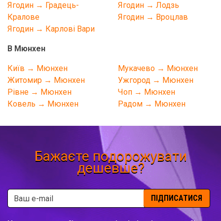
Ягодин → Градець-
Ягодин → Лодзь
Кралове
Ягодин → Вроцлав
Ягодин → Карлові Вари
В Мюнхен
Київ → Мюнхен
Мукачево → Мюнхен
Житомир → Мюнхен
Ужгород → Мюнхен
Рівне → Мюнхен
Чоп → Мюнхен
Ковель → Мюнхен
Радом → Мюнхен
Бажаєте подорожувати
дешевше?
ПІДПИСАТИСЯ