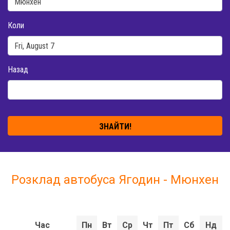
Коли
Назад
ЗНАЙТИ!
Розклад автобуса Ягодин - Мюнхен
Час
Пн
Вт
Ср
Чт
Пт
Сб
Нд