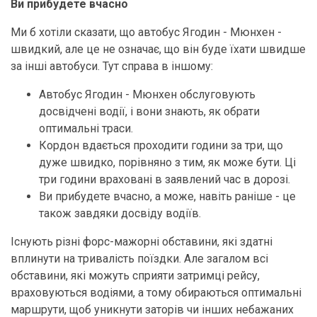
Ви прибудете вчасно
Ми б хотіли сказати, що автобус Ягодин - Мюнхен -
швидкий, але це не означає, що він буде їхати швидше
за інші автобуси. Тут справа в іншому:
Автобус Ягодин - Мюнхен обслуговують
досвідчені водії, і вони знають, як обрати
оптимальні траси.
Кордон вдається проходити години за три, що
дуже швидко, порівняно з тим, як може бути. Ці
три години враховані в заявлений час в дорозі.
Ви прибудете вчасно, а може, навіть раніше - це
також завдяки досвіду водіїв.
Існують різні форс-мажорні обставини, які здатні
вплинути на тривалість поїздки. Але загалом всі
обставини, які можуть сприяти затримці рейсу,
враховуються водіями, а тому обираються оптимальні
маршрути, щоб уникнути заторів чи інших небажаних