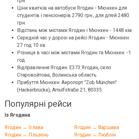
грн.
Ціни квитків на автобуси Ягодин - Мюнхен для
студентів і пенсіонерів 2790 грн., для дітей 2480
грн.
Відстань між містами Ягодин і Мюнхен - 1448 км.
Середній час у дорозі на рейсі Ягодин - Мюнхен:
27 год 10 хв.
Різниця в часі між містами Ягодин та Мюнхен: -1
год.
Відправлення Ягодин: Е373 Ягодин, село
Старовойтове, Волинська область
Прибуття Мюнхен: Аеропорт "Zob München"
(Hackerbrücke), Arnulfstraße 21, 80335
Популярні рейси
Із Ягодина
Ягодин → Їглава
Ягодин → Варшава
Ягодин → Пльзень
Ягодин → Люблін