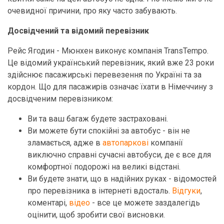
очевидної причини, про яку часто забувають.
Досвідчений та відомий перевізник
Рейс Ягодин - Мюнхен виконує компанія TransTempo.
Це відомий український перевізник, який вже 23 роки
здійснює пасажирські перевезення по Україні та за
кордон. Що для пасажирів означає їхати в Німеччину з
досвідченим перевізником:
Ви та ваш багаж будете застраховані.
Ви можете бути спокійні за автобус - він не
зламається, адже в
автопаркові
компанії
виключно справні сучасні автобуси, де є все для
комфортної подорожі на великі відстані.
Ви будете знати, що в надійних руках - відомостей
про перевізника в інтернеті вдосталь.
Відгуки
,
коментарі,
відео
- все це можете заздалегідь
оцінити, щоб зробити свої висновки.