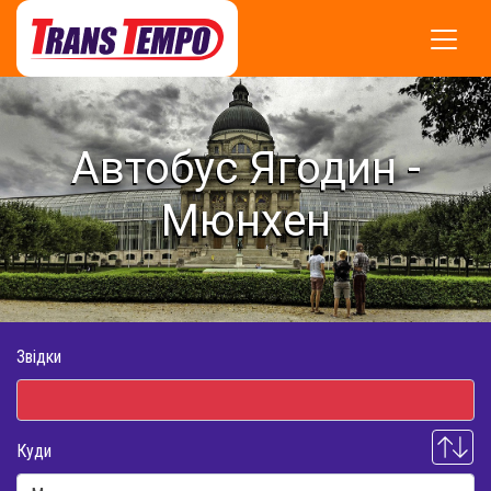
Автобус Ягодин -
Мюнхен
Звідки
Куди