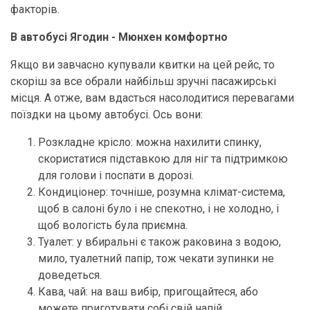
факторів.
В автобусі Ягодин - Мюнхен комфортно
Якщо ви завчасно купували квитки на цей рейс, то
скоріш за все обрали найбільш зручні пасажирські
місця. А отже, вам вдасться насолодитися перевагами
поїздки на цьому автобусі. Ось вони:
Розкладне крісло: можна нахилити спинку,
скористатися підставкою для ніг та підтримкою
для голови і поспати в дорозі.
Кондиціонер: точніше, розумна клімат-система,
щоб в салоні було і не спекотно, і не холодно, і
щоб вологість була приємна.
Туалет: у вбиральні є також раковина з водою,
мило, туалетний папір, тож чекати зупинки не
доведеться.
Кава, чай: на ваш вибір, пригощайтеся, або
можете приготувати собі свій напій.