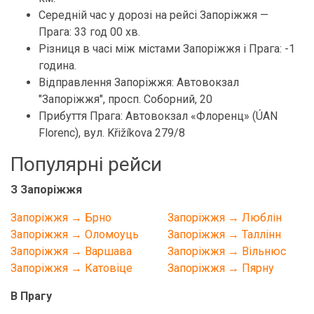
Середній час у дорозі на рейсі Запоріжжя —
Прага: 33 год 00 хв.
Різниця в часі між містами Запоріжжя і Прага: -1
година.
Відправлення Запоріжжя: Автовокзал
"Запоріжжя", просп. Соборний, 20
Прибуття Прага: Автовокзал «Флоренц» (ÚAN
Florenc), вул. Křižíkova 279/8
Популярні рейси
З Запоріжжя
Запоріжжя → Брно
Запоріжжя → Люблін
Запоріжжя → Оломоуць
Запоріжжя → Таллінн
Запоріжжя → Варшава
Запоріжжя → Вільнюс
Запоріжжя → Катовіце
Запоріжжя → Пярну
В Прагу