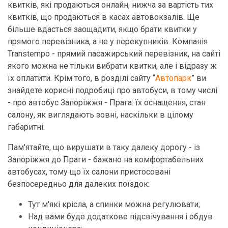
квитків, які продаються онлайн, нижча за вартість тих
квитків, що продаються в касах автовокзалів. Ще
більше вдасться заощадити, якщо брати квитки у
прямого перевізника, а не у перекупників. Компанія
Transtempo - прямий пасажирський перевізник, на сайті
якого можна не тільки вибрати квитки, але і відразу ж
їх оплатити. Крім того, в розділі сайту “
Автопарк
” ви
знайдете корисні подробиці про автобуси, в тому числі
- про автобус Запоріжжя - Прага: їх оснащення, стан
салону, як виглядають зовні, наскільки в цілому
габаритні.
Пам'ятайте, що вирушати в таку далеку дорогу - із
Запоріжжя до Праги - бажано на комфортабельних
автобусах, тому що їх салони пристосовані
безпосередньо для далеких поїздок:
Тут м'які крісла, а спинки можна регулювати;
Над вами буде додаткове підсвічування і обдув