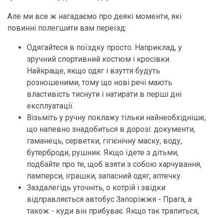
Але ми все ж нагадаємо про деякі моменти, які
повинні полегшити вам переїзд:
Одягайтеся в поїздку просто. Наприклад, у
зручний спортивний костюм і кросівки.
Найкраще, якщо одяг і взуття будуть
розношеними, тому що нові речі мають
властивість тиснути і натирати в перші дні
експлуатації.
Візьміть у ручну поклажу тільки найнеобхідніше,
що напевно знадобиться в дорозі: документи,
гаманець, серветки, гігієнічну маску, воду,
бутерброди, рушник. Якщо їдете з дітьми,
подбайте про те, щоб взяти з собою харчування,
памперси, іграшки, запасний одяг, аптечку.
Заздалегідь уточніть, о котрій і звідки
відправляється автобус Запоріжжя - Прага, а
також - куди він прибуває. Якщо так трапиться,