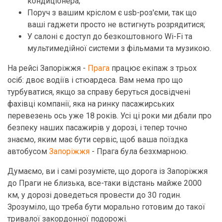
кондиціонера;
Поруч з вашим кріслом є usb-роз'єми, так що
ваші гаджети просто не встигнуть розрядитися;
У салоні є доступ до безкоштовного Wi-Fi та
мультимедійної системи з фільмами та музикою.
На рейсі Запоріжжя -
Прага
працює екіпаж з трьох
осіб: двоє водіїв і стюардеса. Вам нема про що
турбуватися, якщо за справу беруться досвідчені
фахівці компанії, яка на ринку пасажирських
перевезень ось уже 18 років. Усі ці роки ми дбали про
безпеку наших пасажирів у дорозі, і тепер точно
знаємо, яким має бути сервіс, щоб ваша поїздка
автобусом
Запоріжжя
- Прага була безхмарною.
Думаємо, ви і самі розумієте, що дорога із Запоріжжя
до Праги не близька, все-таки відстань майже 2000
км, у дорозі доведеться провести до 30 годин.
Зрозуміло, що треба бути морально готовим до такої
тривалої закордонної подорожі.