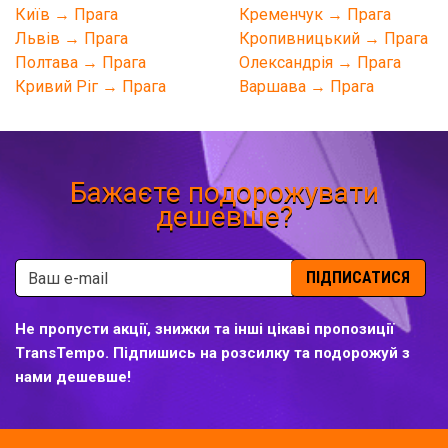
Київ → Прага
Кременчук → Прага
Львів → Прага
Кропивницький → Прага
Полтава → Прага
Олександрія → Прага
Кривий Ріг → Прага
Варшава → Прага
Бажаєте подорожувати
дешевше?
ПІДПИСАТИСЯ
Не пропусти акції, знижки та інші цікаві пропозиції
TransTempo. Підпишись на розсилку та подорожуй з
нами дешевше!