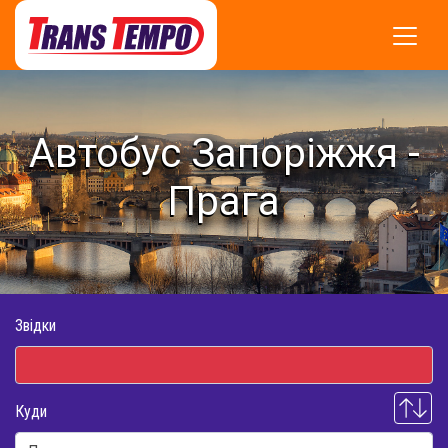
Автобус Запоріжжя -
Прага
Звідки
Куди