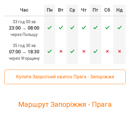
Час
Пн
Вт
Ср
Чт
Пт
Сб
Нд
33 год 00 хв
23:00
→
08:00
через Польщу
35 год 30 хв
07:00
→
18:30
через Угорщину
Купити Зворотний квиток Прага - Запоріжжя
Маршрут Запоріжжя - Прага