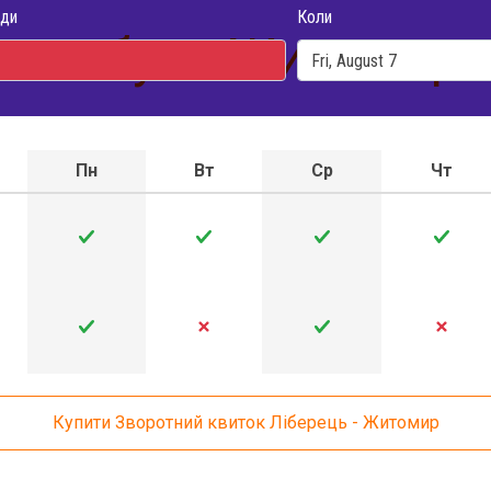
ди
Коли
автобуса Житомир -
Пн
Вт
Ср
Чт
Купити Зворотний квиток Ліберець - Житомир