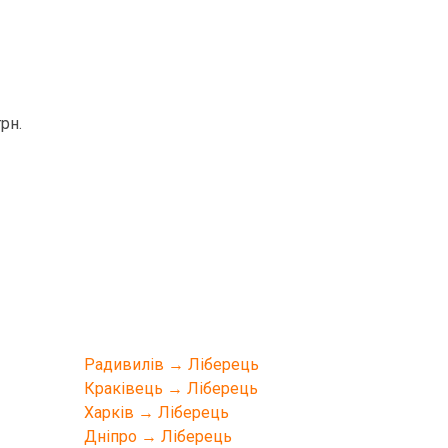
рн.
Радивилів → Ліберець
Краківець → Ліберець
Харків → Ліберець
Дніпро → Ліберець