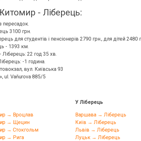
Житомир - Ліберець:
з пересадок.
ець 3100 грн.
ець для студентів і пенсіонерів 2790 грн., для дітей 2480 г
ь - 1393 км.
 Ліберець: 22 год 35 хв.
іберець: -1 година.
овокзал, вул. Київська 93
 ul. Vaňurova 885/5
У Ліберець
ир → Вроцлав
Варшава → Ліберець
ир → Щецин
Київ → Ліберець
ир → Стокгольм
Львів → Ліберець
ир → Рига
Луцьк → Ліберець