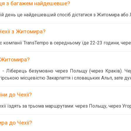
рця з багажем найдешевше?
ій день це найдешевший спосіб дістатися з Житомира або 
Чехії з Житомира?
 компанії TransTempo в середньому їде 22-23 години, чере
з Житомира?
 Ліберець безумовно через Польщу (через Краків). Че
ірською місцевістю Закарпаття і словацьких Альп, зате ду
їни до Чехії?
ехії їздять за трьома маршрутами: через Польщу, через Уго
ра до Чехії?