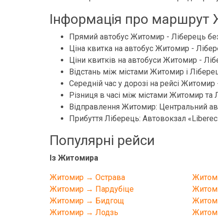
Інформація про маршрут 
Прямий автобус Житомир - Ліберець бе
Ціна квитка на автобус Житомир - Лібер
Ціни квитків на автобуси Житомир - Лібер
Відстань між містами Житомир і Ліберец
Середній час у дорозі на рейсі Житомир -
Різниця в часі між містами Житомир та Л
Відправлення Житомир: Центральний авт
Прибуття Ліберець: Автовокзал «Liberec»,
Популярні рейси
Із Житомира
Житомир → Острава
Житом
Житомир → Пардубіце
Житом
Житомир → Бидгощ
Житом
Житомир → Лодзь
Житом