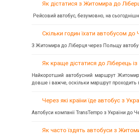
Як дістатися з Житомира до Лібе
Рейсовий автобус, безумовно, на сьогоднішн
Скільки годин їхати автобусом до 
З Житомира до Ліберця через Польщу автобус
Як краще дістатися до Ліберець і
Найкоротший автобусний маршрут Житомир -
довше і важче, оскільки маршрут проходить г
Через які країни їде автобус з Укра
Автобуси компанії TransTempo з України до Ч
Як часто їздять автобуси з Житоми