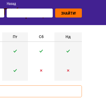
Назад
 Ліберець
ЗНАЙТИ!
Пт
Сб
Нд