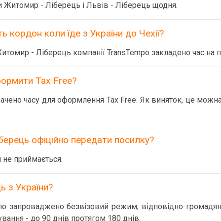
 Житомир - Ліберець і Львів - Ліберець щодня.
ь кордон коли їде з України до Чехії?
итомир - Ліберець компанії TransTempo закладено час на 
ормити Tax Free?
чено часу для оформлення Tax Free. Як виняток, це можна
ерець офіційно передати посилку?
 не приймається.
ь з України?
уло запроваджено безвізовий режим, відповідно громадяна
вання - до 90 днів протягом 180 днів.