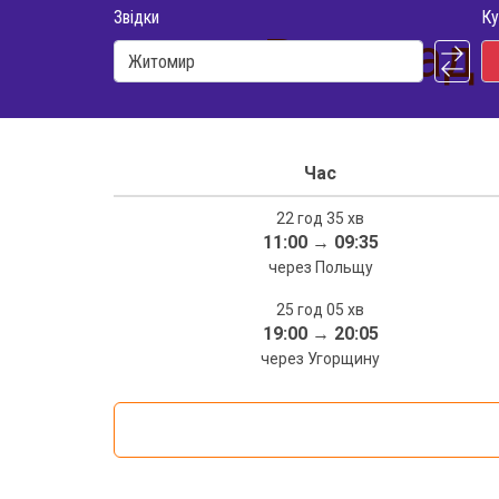
Звідки
Ку
Розклад 
Час
22 год 35 хв
11:00
→
09:35
через Польщу
25 год 05 хв
19:00
→
20:05
через Угорщину