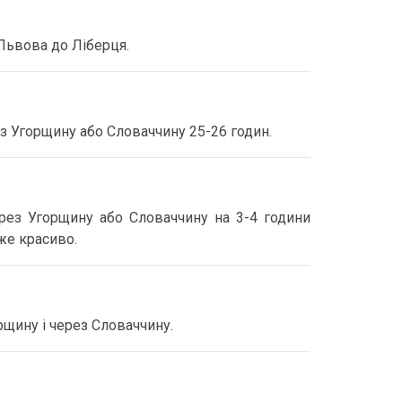
Львова до Ліберця.
з Угорщину або Словаччину 25-26 годин.
рез Угорщину або Словаччину на 3-4 години
же красиво.
рщину і через Словаччину.