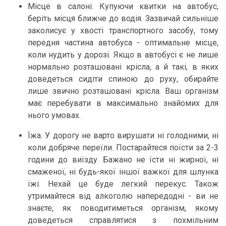
Місце в салоні. Купуючи квитки на автобус,
беріть місця ближче до водія. Зазвичай сильніше
заколисує у хвості транспортного засобу, тому
передня частина автобуса - оптимальне місце,
коли нудить у дорозі. Якщо в автобусі є не лише
нормально розташовані крісла, а й такі, в яких
доведеться сидіти спиною до руху, обирайте
лише звично розташовані крісла. Ваш організм
має перебувати в максимально знайомих для
нього умовах.
Їжа. У дорогу не варто вирушати ні голодними, ні
коли добряче переїли. Постарайтеся поїсти за 2-3
години до виїзду. Бажано не їсти ні жирної, ні
смаженої, ні будь-якої іншої важкої для шлунка
їжі. Нехай це буде легкий перекус. Також
утримайтеся від алкоголю напередодні - ви не
знаєте, як поводитиметься організм, якому
доведеться справлятися з похмільним