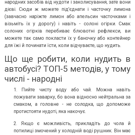
народних засобів від нудоти і заколисування, зате вони
дієві. Сюди ж можете під'єднати і часточку лимона
(завчасно наріжте лимон або апельсин часточками і
візьміть їх у дорогу) і навіть - солоні огірки. Смак
солоних огірків перебиває блювотні рефлекси, ви
можете так само покласти їх у баночку або контейнер
для їжі й починати їсти, коли відчуваєте, що нудить.
Що ще робити, коли нудить в
автобусі? ТОП-5 методів, у тому
числі - народні
1. Пийте чисту воду або чай. Можна навіть
пожувати заварку, бо вона відносно нейтральна за
смаком, а головне - не солодка, що допоможе
протистояти нудоті, яка накочує.
2. Якщо є можливість, прикладіть до чола й
потилиці змочений у холодній воді рушник. Він має