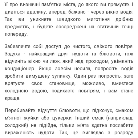
її про визначні пам'ятки міста, до якого ви прямуєте. І
дивіться вдалину, вперед, бажано - через вікно водія.
Так ви уникнете швидкого миготіння дрібних
предметів, і будете зосереджені на статичній точці
попереду.
Забезпечте собі доступ до чистого, свіжого повітря.
Задуха - найкращий друг нудоти та блювоти, тож
відчиніть вікно чи люк, який над проходом, увімкніть
кондиціонер. Якщо зовсім несила, попросіть водія
зробити вимушену зупинку. Один раз попросіть, зате
врятуєте своє становище, можливо, вмиєтеся
холодною водою, подихаєте повітрям, і вам стане
краще.
Перебивайте відчуття блювоти, що підкочує, смаком
м'ятної жуйки або цукерки. Інший смак (наприклад,
солодкий) не підійде, тільки м'ята здатна послабити
вираженість нудоти. Так, це виглядає з розряду