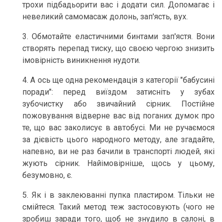
трохи підбадьорити вас і додати сил. Допомагає і
невеликий самомасаж долонь, зап'ясть, вух.
3. Обмотайте еластичними бинтами зап'ястя. Вони
створять перепад тиску, що своєю чергою знизить
імовірність виникнення нудоти.
4. А ось ще одна рекомендація з категорії "бабусині
поради": перед виїздом затисніть у зубах
зубочистку або звичайний сірник. Постійне
пожовування відверне вас від поганих думок про
те, що вас заколисує в автобусі. Ми не ручаємося
за дієвість цього народного методу, але згадайте,
напевно, ви не раз бачили в транспорті людей, які
жують сірник. Найімовірніше, щось у цьому,
безумовно, є.
5. Як і в заклеюванні пупка пластиром. Тільки не
смійтеся. Такий метод теж застосовують (чого не
зробиш заради того, щоб не знудило в салоні, в