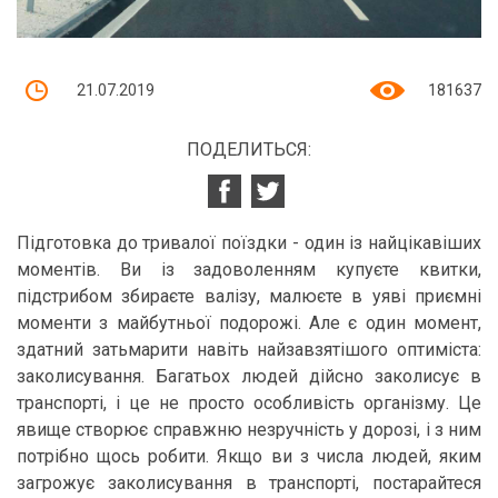
21.07.2019
181637
ПОДЕЛИТЬСЯ:
Підготовка до тривалої поїздки - один із найцікавіших
моментів. Ви із задоволенням купуєте квитки,
підстрибом збираєте валізу, малюєте в уяві приємні
моменти з майбутньої подорожі. Але є один момент,
здатний затьмарити навіть найзавзятішого оптиміста:
заколисування. Багатьох людей дійсно заколисує в
транспорті, і це не просто особливість організму. Це
явище створює справжню незручність у дорозі, і з ним
потрібно щось робити. Якщо ви з числа людей, яким
загрожує заколисування в транспорті, постарайтеся