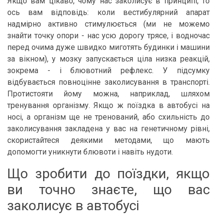
Якщо вам цікаво, чому нас заколисує в принципі, то
ось вам відповідь: коли вестибулярний апарат
надмірно активно стимулюється (ми не можемо
знайти точку опори - нас усю дорогу трясе, і водночас
перед очима дуже швидко миготять будинки і машини
за вікном), у мозку запускається ціла низка реакцій,
зокрема - і блювотний рефлекс. У підсумку
відбувається повноцінне заколисування в транспорті.
Протистояти йому можна, наприклад, шляхом
тренування організму. Якщо ж поїздка в автобусі на
носі, а організм ще не тренований, або схильність до
заколисування закладена у вас на генетичному рівні,
скористайтеся деякими методами, що мають
допомогти уникнути блювоти і навіть нудоти.
Що зробити до поїздки, якщо
ви точно знаєте, що вас
заколисує в автобусі