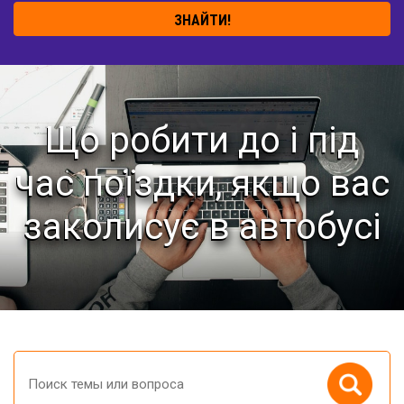
ЗНАЙТИ!
Що робити до і під
час поїздки, якщо вас
заколисує в автобусі