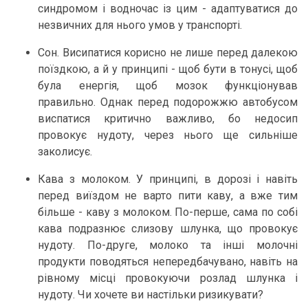
синдромом і водночас із цим - адаптуватися до
незвичних для нього умов у транспорті.
Сон. Висипатися корисно не лише перед далекою
поїздкою, а й у принципі - щоб бути в тонусі, щоб
була енергія, щоб мозок функціонував
правильно. Однак перед подорожжю автобусом
виспатися критично важливо, бо недосип
провокує нудоту, через нього ще сильніше
заколисує.
Кава з молоком. У принципі, в дорозі і навіть
перед виїздом не варто пити каву, а вже тим
більше - каву з молоком. По-перше, сама по собі
кава подразнює слизову шлунка, що провокує
нудоту. По-друге, молоко та інші молочні
продукти поводяться непередбачувано, навіть на
рівному місці провокуючи розлад шлунка і
нудоту. Чи хочете ви настільки ризикувати?