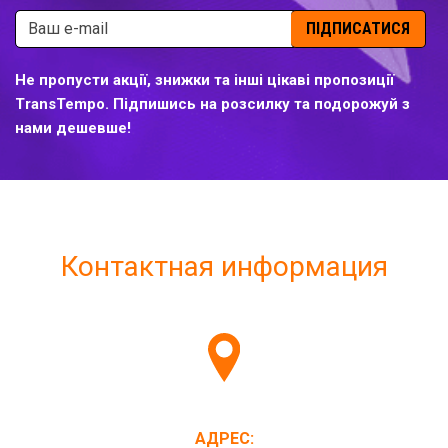
ПІДПИСАТИСЯ
Не пропусти акції, знижки та інші цікаві пропозиції
TransTempo. Підпишись на розсилку та подорожуй з
нами дешевше!
Контактная информация
АДРЕС: