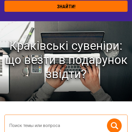
ЗНАЙТИ!
Краківські сувеніри:
що везти в подарунок
звідти?