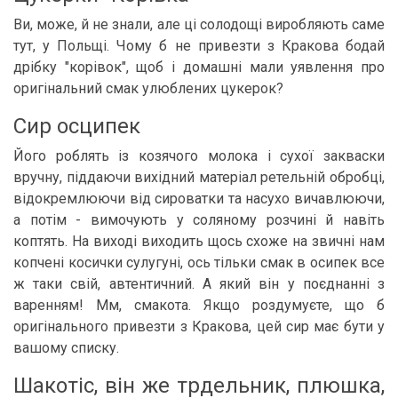
Ви, може, й не знали, але ці солодощі виробляють саме
тут, у Польщі. Чому б не привезти з Кракова бодай
дрібку "корівок", щоб і домашні мали уявлення про
оригінальний смак улюблених цукерок?
Сир осципек
Його роблять із козячого молока і сухої закваски
вручну, піддаючи вихідний матеріал ретельній обробці,
відокремлюючи від сироватки та насухо вичавлюючи,
а потім - вимочують у соляному розчині й навіть
коптять. На виході виходить щось схоже на звичні нам
копчені косички сулугуні, ось тільки смак в осипек все
ж таки свій, автентичний. А який він у поєднанні з
варенням! Мм, смакота. Якщо роздумуєте, що б
оригінального привезти з Кракова, цей сир має бути у
вашому списку.
Шакотіс, він же трдельник, плюшка,