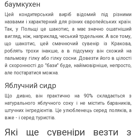
баумкухен
Цей кондитерський виріб відомий під різними
назвами і характерний для різних європейських країн.
Так, у Польщі це шакотис, а має значно ошатніший
вигляд, ніж, наприклад, чеський трдельник. А все тому,
що шакотис, цей смачнючий сувенір із Кракова,
роблять трохи інакше, а в підсумку він схожий на
пальмову гілку або гілку сосни. Довезти його в цілості
й схоронності до "бази" буде, найімовірніше, непросто,
але постаратися можна.
Яблучний сидр
Що дивно, він практично на 90% складається з
натурального яблучного соку і не містить барвників,
штучних інгредієнтів. Це улюбленець серед поляків, а
вже - і серед туристів.
Які ще сувеніри везти з