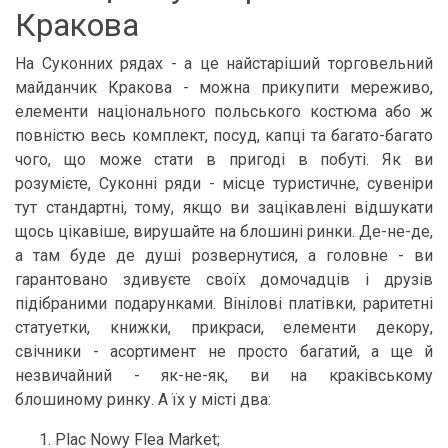
Кракова
На Суконних рядах - а це найстаріший торговельний
майданчик Кракова - можна прикупити мереживо,
елементи національного польського костюма або ж
повністю весь комплект, посуд, капці та багато-багато
чого, що може стати в пригоді в побуті. Як ви
розумієте, Суконні ряди - місце туристичне, сувеніри
тут стандартні, тому, якщо ви зацікавлені відшукати
щось цікавіше, вирушайте на блошині ринки. Де-не-де,
а там буде де душі розвернутися, а головне - ви
гарантовано здивуєте своїх домочадців і друзів
підібраними подарунками. Вінілові платівки, раритетні
статуетки, книжки, прикраси, елементи декору,
свічники - асортимент не просто багатий, а ще й
незвичайний - як-не-як, ви на краківському
блошиному ринку. А їх у місті два:
Plac Nowy Flea Market;