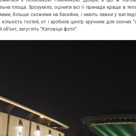
льна площа. Зрозуміло, оцінити всі її принади краще в теп
ами, більше схожими на басейни, і навіть лавки у вигляді
 кількість гостей, от і зробила центр зручним для охочих 
 об'єкт, загугліть "Катовіце фото".