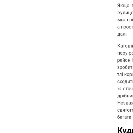
Якщо в
вулице
між со
а прос
далі.
Катові
пору р
район 
зробит
тлі ко
сходит
ж оточ
дрібни
Незваж
святог
багата 
Куд