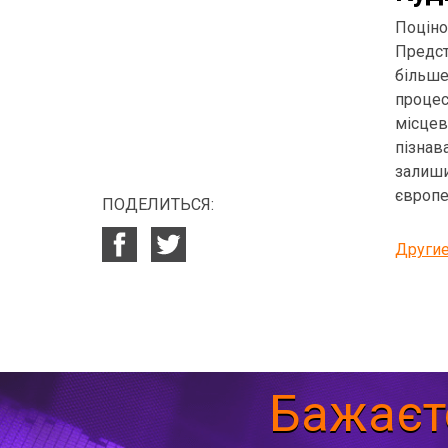
Поціно
Предст
більше
процес
місцев
пізнав
залиш
європе
ПОДЕЛИТЬСЯ:
Другие
Бажаєт