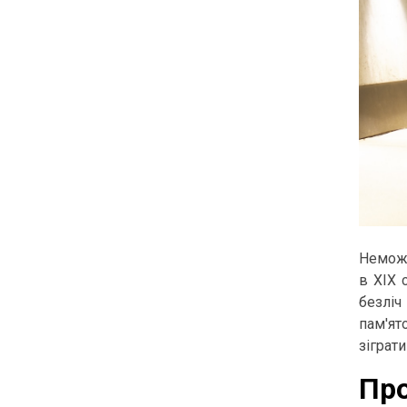
Неможл
в XIX 
безліч
пам'ят
зіграти
Про