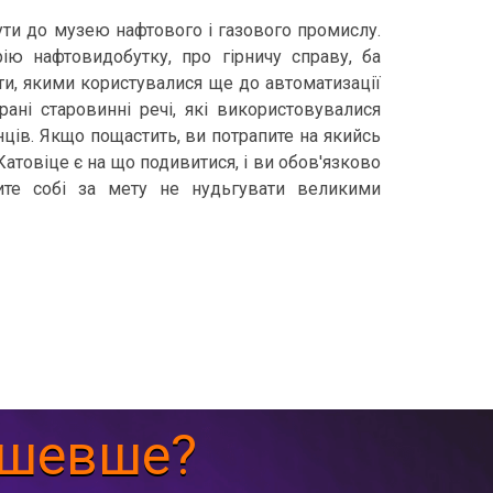
ти до музею нафтового і газового промислу.
ію нафтовидобутку, про гірничу справу, ба
ти, якими користувалися ще до автоматизації
брані старовинні речі, які використовувалися
нців. Якщо пощастить, ви потрапите на якийсь
Катовіце є на що подивитися, і ви обов'язково
ите собі за мету не нудьгувати великими
ешевше?