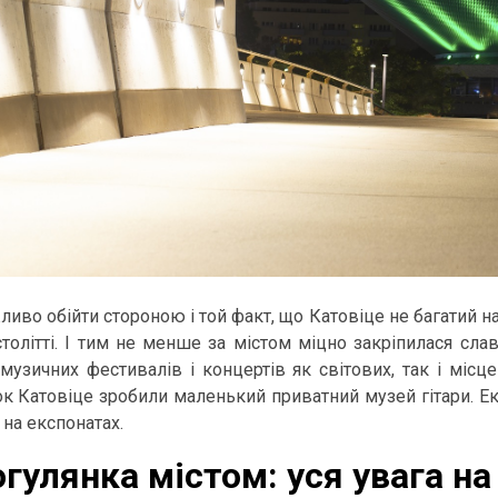
иво обійти стороною і той факт, що Катовіце не багатий н
столітті. І тим не менше за містом міцно закріпилася сла
 музичних фестивалів і концертів як світових, так і місц
ок Катовіце зробили маленький приватний музей гітари. Ек
 на експонатах.
гулянка містом: уся увага на 