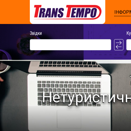
ІНФОР
Звідки
Ку
Нетуристичн