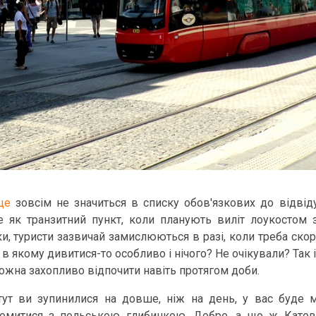
це
зовсім не значиться в списку обов'язкових до відвід
е як транзитний пункт, коли планують виліт лоукостом
ки, туристи зазвичай замислюються в разі, коли треба ско
, в якому дивитися-то особливо і нічого? Не очікували? Так 
можна захопливо відпочити навіть протягом доби.
ут ви зупинилися на довше, ніж на день, у вас буде мо
йомитися з польською глибинкою. Добре, а що ж Като