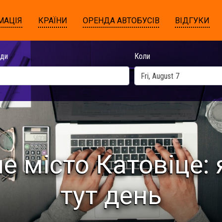
МАЦІЯ
КРАЇНИ
ОРЕНДА АВТОБУСІВ
ВІДГУКИ
ди
Коли
е місто Катовіце: 
тут день