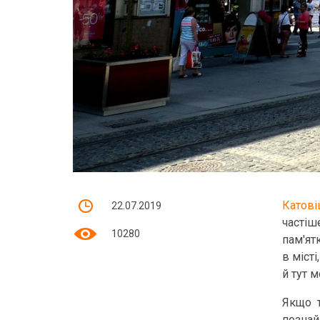
Катові
22.07.2019
частіш
10280
пам'ят
в місті
й тут 
Якщо т
позна