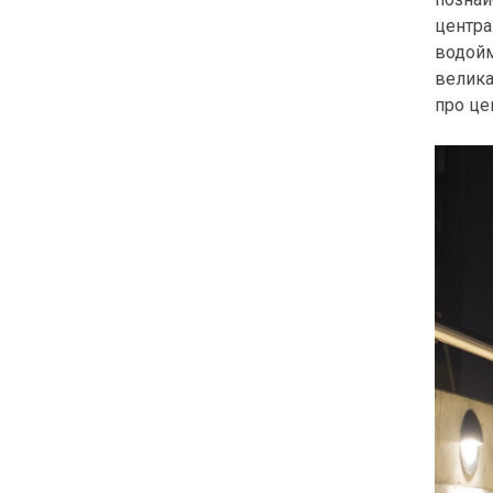
центра
водойм
велика
про цей