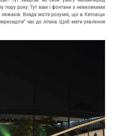
лу пору року. Тут вам і фонтани з невеликими
 лежаків. Влада міста розуміє, що в Катовіце
"пересидіти" час до літака. Щоб мати уявлення