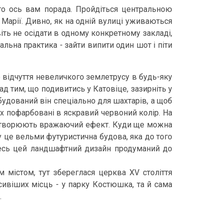
то ось вам порада. Пройдіться центральною
 Марії. Дивно, як на одній вулиці уживаються
віть не осідати в одному конкретному закладі,
льна практика - зайти випити один шот і піти
о відчуття невеличкого землетрусу в будь-яку
ад тим, що подивитись у Катовіце, зазирніть у
обудований він спеціально для шахтарів, а щоб
ях пофарбовані в яскравий червоний колір. На
и створюють вражаючий ефект.
Куди ще можна
ну це вельми футуристична будова, яка до того
весь цей ландшафтний дизайн продуманий до
містом, тут збереглася церква XV століття
сивіших місць - у парку Костюшка, та й сама
.