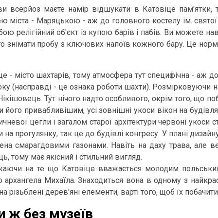
и всерйоз маєте намір відшукати в Катовіце пам'ятки, 
ю міста - Маряцькою - аж до головного костелу ім. святої
бою релігійний об'єкт із купою барів і пабів. Ви можете на
то знімати пробу з ключових напоїв кожного бару. Це норма
це - місто шахтарів, тому атмосфера тут специфічна - аж д
оку (насправді - це ознака роботи шахти). Розмірковуючи н
Нікішовець. Тут нічого надто особливого, окрім того, що п
и його привабливішим, усі зовнішні укоси вікон на будівл
ричневої цегли і загалом старої архітектури червоні укос
и на прогулянку, так це до будівлі конгресу. У плані дизай
ена смарагдовими газонами. Навіть на даху трава, але 
ць, тому має якісний і стильний вигляд.
аючи на те що Катовіце вважається молодим польським 
о архангела Михаїла. Знаходиться вона в одному з найкра
на різьблені дерев'яні елементи, варті того, щоб їх побачити
и ж без музеїв