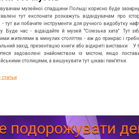
вувачам музейної спадщини Польщі корисно буде зазирну
авлені тут експонати розкажуть відвідувачам про істор
 - тут ви побачите інструменти для ручного видобутку наф
у. Буде час - відвідайте й музей "Сілезька хата". Тут зі
ими жителями в минулих століттях - аж до прикрас і гребі
альний захід, презентацію книги або відкриті виставки
У 
итеся задоволені знайомством із містом, якщо постав
йськими столицями, а вишукувати тут цікаві пам'ятки.
 статьи
е подорожувати д