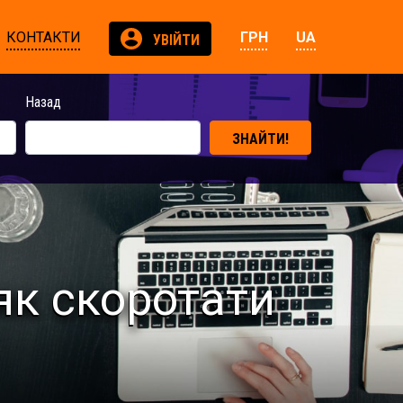
КОНТАКТИ
ГРН
UA
УВІЙТИ
Назад
ЗНАЙТИ!
як скоротати