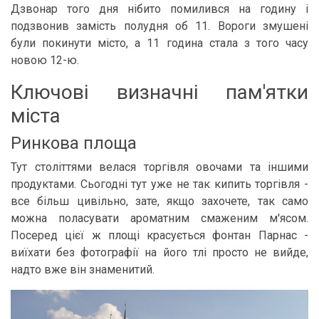
Дзвонар того дня нібито помилився на годину і
подзвонив замість полудня об 11. Вороги змушені
були покинути місто, а 11 година стала з того часу
новою 12-ю.
Ключові визначні пам'ятки
міста
Ринкова площа
Тут століттями велася торгівля овочами та іншими
продуктами. Сьогодні тут уже не так кипить торгівля -
все більш цивільно, зате, якщо захочете, так само
можна поласувати ароматним смаженим м'ясом.
Посеред цієї ж площі красується фонтан Парнас -
виїхати без фотографії на його тлі просто не вийде,
надто вже він знаменитий.