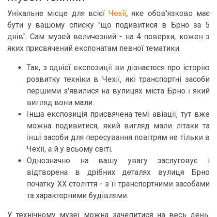
Унікальне місце для всієї
Чехії
, яке обов'язково має
бути у вашому списку "що подивитися в Брно за 5
днів". Сам музей величезний - на 4 поверхи, кожен з
яких присвячений експонатам певної тематики.
Так, з однієї експозиції ви дізнаєтеся про історію
розвитку техніки в Чехії, які транспортні засоби
першими з'явилися на вулицях міста Брно і який
вигляд вони мали.
Інша експозиція присвячена темі авіації, тут вже
можна подивитися, який вигляд мали літаки та
інші засоби для пересування повітрям не тільки в
Чехії, а й у всьому світі.
Однозначно на вашу увагу заслуговує і
відтворена в дрібних деталях вулиця Брно
початку XX століття - з її транспортними засобами
та характерними будівлями.
У технічному музеї можна зачепитися на весь день.