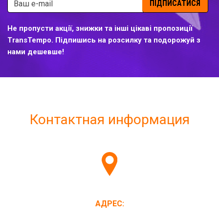
ПІДПИСАТИСЯ
Не пропусти акції, знижки та інші цікаві пропозиції
TransTempo. Підпишись на розсилку та подорожуй з
нами дешевше!
Контактная информация
АДРЕС: