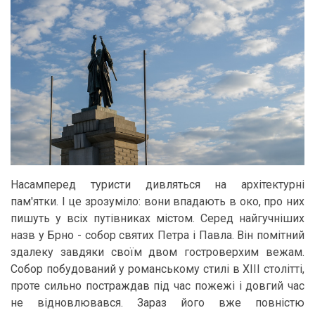
Насамперед туристи дивляться на архітектурні
пам'ятки. І це зрозуміло: вони впадають в око, про них
пишуть у всіх путівниках містом. Серед найгучніших
назв у Брно - собор святих Петра і Павла. Він помітний
здалеку завдяки своїм двом гостроверхим вежам.
Собор побудований у романському стилі в XIII столітті,
проте сильно постраждав під час пожежі і довгий час
не відновлювався. Зараз його вже повністю