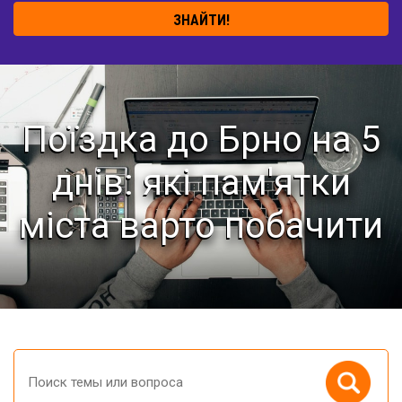
ЗНАЙТИ!
Поїздка до Брно на 5
днів: які пам'ятки
міста варто побачити