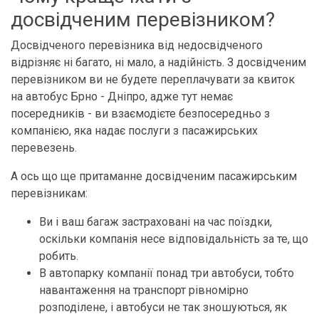
досвідченим перевізником?
Досвідченого перевізника від недосвідченого
відрізняє ні багато, ні мало, а надійність. З досвідченим
перевізником ви не будете переплачувати за квиток
на автобус Брно - Дніпро, адже тут немає
посередників - ви взаємодієте безпосередньо з
компанією, яка надає послуги з пасажирських
перевезень.
А ось що ще притаманне досвідченим пасажирським
перевізникам:
Ви і ваш багаж застраховані на час поїздки,
оскільки компанія несе відповідальність за те, що
робить.
В автопарку компанії понад три автобуси, тобто
навантаження на транспорт рівномірно
розподілене, і автобуси не так зношуються, як