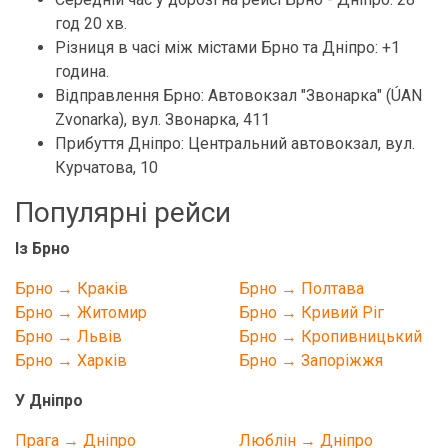
год 20 хв.
Різниця в часі між містами Брно та Дніпро: +1
година.
Відправлення Брно: Автовокзал "Звонарка" (ÚAN
Zvonarka), вул. Звонарка, 411
Прибуття Дніпро: Центральний автовокзал, вул.
Курчатова, 10
Популярні рейси
Із Брно
Брно → Краків
Брно → Полтава
Брно → Житомир
Брно → Кривий Ріг
Брно → Львів
Брно → Кропивницький
Брно → Харків
Брно → Запоріжжя
У Дніпро
Прага → Дніпро
Люблін → Дніпро