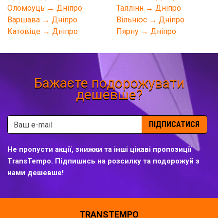
Оломоуць → Дніпро
Таллінн → Дніпро
Варшава → Дніпро
Вільнюс → Дніпро
Катовіце → Дніпро
Пярну → Дніпро
Бажаєте подорожувати
дешевше?
ПІДПИСАТИСЯ
Не пропусти акції, знижки та інші цікаві пропозиції
TransTempo. Підпишись на розсилку та подорожуй з
нами дешевше!
TRANSTEMPO