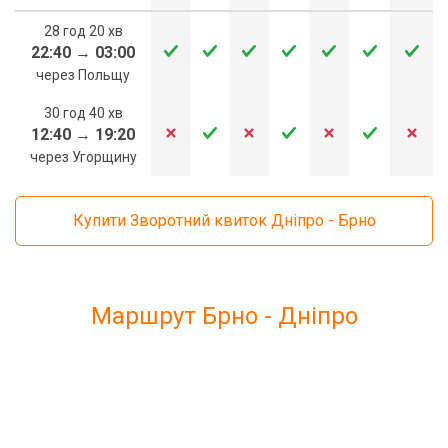
28 год 20 хв
22:40
→
03:00
через Польщу
30 год 40 хв
12:40
→
19:20
через Угорщину
Купити Зворотний квиток Дніпро - Брно
Маршрут Брно - Дніпро