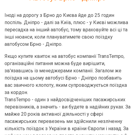
Іноді на дорогу з Брно до Києва йде до 25 годин
поспіль. Дніпро - далі за Київ, плюс - у Києві можлива
пересадка на інший автобус, тому враховуйте всі ці та
інші нюанси, коли плануватимете свою поїздку
автобусом Брно - Дніпро.
Якщо купите квиток на автобус компанії TransTempo,
організаційні питання можна буде вирішити,
зв'язавшись із менеджерами компанії. Загалом же
поїздка на цьому автобусі Брно - Дніпро позбавить
вас звичного клопоту, яким супроводжується поїздка
за кордон.
TransTempo - один з найдосвідченіших пасажирських
перевізників, а значить - ви будете в надійних руках. За
майже 20 років активної діяльності у сфері
пасажирських перевезень ми здійснили незліченну
кількість поїздок з України в країни Європи і назад. За