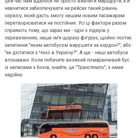
цей час нам вдалося не просто вивчити маршрути, а й
навчитися забезпечувати на рейсах такий рівень
сервісу, який дасть змогу нашим новим пасажирам
перетворюватися на постійних. Усі ці фактори разом
сприяють тому, що зараз ми - одні з лідерів у
перевезеннях, наше ім'я щоразу фігурує, щойно постає
запитання "яким автобусом вирушити за кордон?", або
"як дістатися з Чехії в Україну?". А ще - наші автобуси
впізнавані. Коли побачите великий помаранчевий бус
із написами з боків, знайте, це "Транстемпо", з нами
надійно.