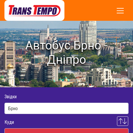
Автобус Брно -
Дніпро
Звідки
Куди