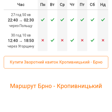
Час
Пн
Вт
Ср
Чт
Пт
Сб
Нд
27 год 50 хв
22:40
→
02:30
через Польщу
30 год 10 хв
12:40
→
18:50
через Угорщину
Купити Зворотний квиток Кропивницький - Брно
Маршрут Брно - Кропивницький