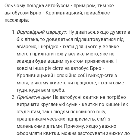
Ось чому поїздка автобусом - приміром, тим же
автобусом Брно - Кропивницький, приваблює
пасажирів:
Відповідний маршрут.
Ну дивіться, якщо думати в
бік літака, то доведеться підлаштовуватися під
авіарейс, і нерідко - їхати для цього у велике
місто і прилітати теж у велике місто, яке не
завжди буде вашим пунктом призначення. І
зовсім інша річ сісти на автобус Брно -
Кропивницький і спокійно собі виїжджати з
міста, в якому живете чи працюєте, і їхати саме
туди, куди вам треба.
Прийнятні ціни.
На автобусні квитки не потрібно
витрачати кругленькі суми - квитки по кишені як
студентам, так і людям пенсійного віку,
працівникам чеських підприємств, сім'ї з
маленькими дітьми. Причому, якщо уважно
оформляти квитки, можна застосувати знижку до