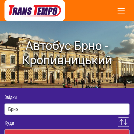
Автобус Брно -
Кропивницький
Звідки
Куди