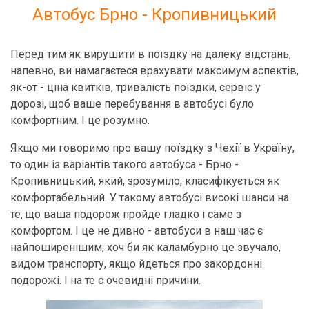
Автобус Брно - Кропивницький
Перед тим як вирушити в поїздку на далеку відстань,
напевно, ви намагаєтеся врахувати максимум аспектів,
як-от - ціна квитків, тривалість поїздки, сервіс у
дорозі, щоб ваше перебування в автобусі було
комфортним. І це розумно.
Якщо ми говоримо про вашу поїздку з Чехії в Україну,
то один із варіантів такого автобуса - Брно -
Кропивницький, який, зрозуміло, класифікується як
комфортабельний. У такому автобусі високі шанси на
те, що ваша подорож пройде гладко і саме з
комфортом. І це не дивно - автобуси в наш час є
найпоширенішим, хоч би як каламбурно це звучало,
видом транспорту, якщо йдеться про закордонні
подорожі. І на те є очевидні причини.