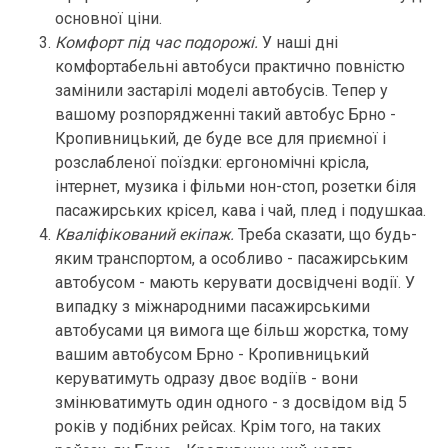
основної ціни.
Комфорт під час подорожі.
У наші дні
комфортабельні автобуси практично повністю
замінили застарілі моделі автобусів. Тепер у
вашому розпорядженні такий автобус Брно -
Кропивницький, де буде все для приємної і
розслабленої поїздки: ергономічні крісла,
інтернет, музика і фільми нон-стоп, розетки біля
пасажирських крісел, кава і чай, плед і подушкаа.
Кваліфікований екіпаж.
Треба сказати, що будь-
яким транспортом, а особливо - пасажирським
автобусом - мають керувати досвідчені водії. У
випадку з міжнародними пасажирськими
автобусами ця вимога ще більш жорстка, тому
вашим автобусом Брно - Кропивницький
керуватимуть одразу двоє водіїв - вони
змінюватимуть один одного - з досвідом від 5
років у подібних рейсах. Крім того, на таких