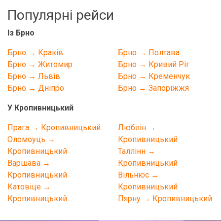
Популярні рейси
Із Брно
Брно → Краків
Брно → Полтава
Брно → Житомир
Брно → Кривий Ріг
Брно → Львів
Брно → Кременчук
Брно → Дніпро
Брно → Запоріжжя
У Кропивницький
Прага → Кропивницький
Люблін →
Оломоуць →
Кропивницький
Кропивницький
Таллінн →
Варшава →
Кропивницький
Кропивницький
Вільнюс →
Катовіце →
Кропивницький
Кропивницький
Пярну → Кропивницький