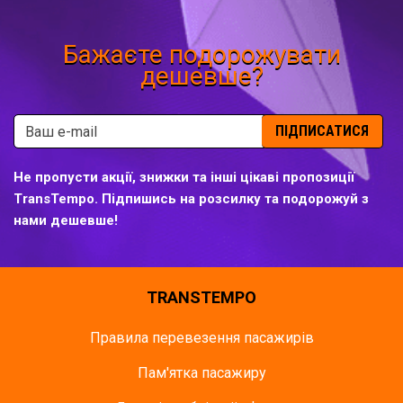
Бажаєте подорожувати
дешевше?
ПІДПИСАТИСЯ
Не пропусти акції, знижки та інші цікаві пропозиції
TransTempo. Підпишись на розсилку та подорожуй з
нами дешевше!
TRANSTEMPO
Правила перевезення пасажирів
Пам'ятка пасажиру