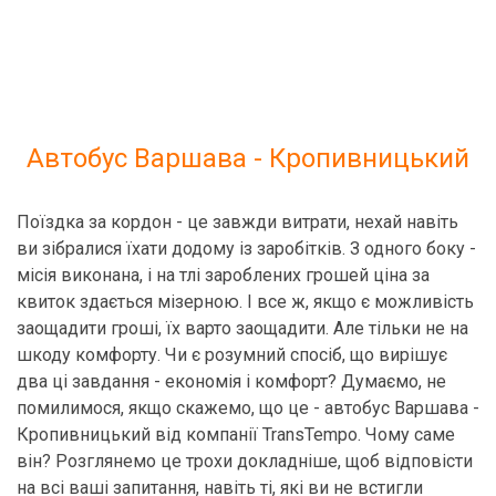
Автобус Варшава - Кропивницький
Поїздка за кордон - це завжди витрати, нехай навіть
ви зібралися їхати додому із заробітків. З одного боку -
місія виконана, і на тлі зароблених грошей ціна за
квиток здається мізерною. І все ж, якщо є можливість
заощадити гроші, їх варто заощадити. Але тільки не на
шкоду комфорту. Чи є розумний спосіб, що вирішує
два ці завдання - економія і комфорт? Думаємо, не
помилимося, якщо скажемо, що це - автобус Варшава -
Кропивницький від компанії TransTempo. Чому саме
він? Розглянемо це трохи докладніше, щоб відповісти
на всі ваші запитання, навіть ті, які ви не встигли