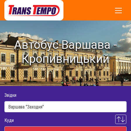
Автобус Варшава -
Кропивницький
Звідки
Куди