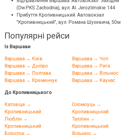
Відправлення Варшава: Автовокзал "Заходня"
(Dw.PKS Zachodnia), вул. Al. Jerozlimskie 144
Прибуття Кропивницький: Автовокзал
"Кропивницький", вул. Романа Шухевича, 50м
Популярні рейси
Із Варшави
Варшава → Київ
Варшава → Чоп
Варшава → Дніпро
Варшава → Рига
Варшава → Полтава
Варшава → Вільнюс
Варшава → Кременчук
Варшава → Каунас
До Кропивницького
Катовіце →
Оломоуць →
Кропивницький
Кропивницький
Люблін →
Таллінн →
Кропивницький
Кропивницький
Білосток →
Вільнюс →