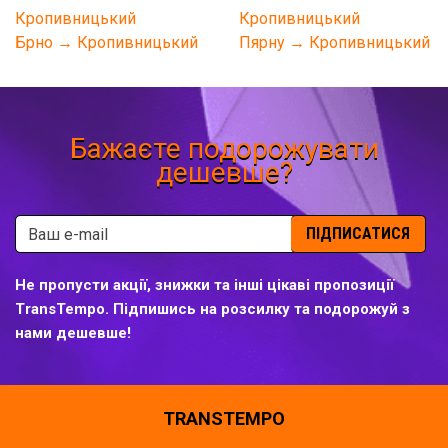
Кропивницький
Кропивницький
Брно → Кропивницький
Пярну → Кропивницький
Бажаєте подорожувати
дешевше?
ПІДПИСАТИСЯ
Не пропусти акції, знижки та інші цікаві пропозиції
TransTempo. Підпишись на розсилку та подорожуй з
нами дешевше!
TRANSTEMPO