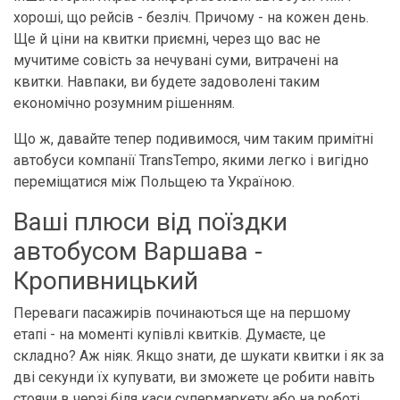
хороші, що рейсів - безліч. Причому - на кожен день.
Ще й ціни на квитки приємні, через що вас не
мучитиме совість за нечувані суми, витрачені на
квитки. Навпаки, ви будете задоволені таким
економічно розумним рішенням.
Що ж, давайте тепер подивимося, чим таким примітні
автобуси компанії TransTempo, якими легко і вигідно
переміщатися між Польщею та Україною.
Ваші плюси від поїздки
автобусом Варшава -
Кропивницький
Переваги пасажирів починаються ще на першому
етапі - на моменті купівлі квитків. Думаєте, це
складно? Аж ніяк. Якщо знати, де шукати квитки і як за
дві секунди їх купувати, ви зможете це робити навіть
стоячи в черзі біля каси супермаркету або на роботі.