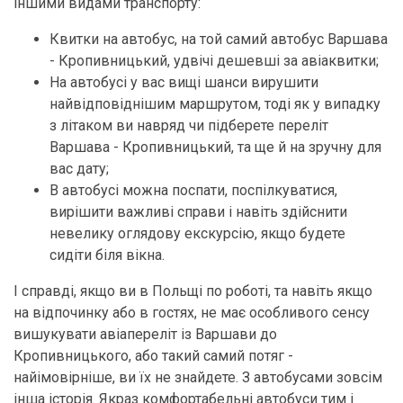
іншими видами транспорту:
Квитки на автобус, на той самий автобус Варшава
- Кропивницький, удвічі дешевші за авіаквитки;
На автобусі у вас вищі шанси вирушити
найвідповіднішим маршрутом, тоді як у випадку
з літаком ви навряд чи підберете переліт
Варшава - Кропивницький, та ще й на зручну для
вас дату;
В автобусі можна поспати, поспілкуватися,
вирішити важливі справи і навіть здійснити
невелику оглядову екскурсію, якщо будете
сидіти біля вікна.
І справді, якщо ви в Польщі по роботі, та навіть якщо
на відпочинку або в гостях, не має особливого сенсу
вишукувати авіапереліт із Варшави до
Кропивницького, або такий самий потяг -
найімовірніше, ви їх не знайдете. З автобусами зовсім
інша історія. Якраз комфортабельні автобуси тим і