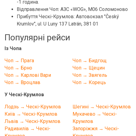
-1 година.
Відправлення Чоп: АЗС «WOG», М06 Соломоново
Прибуття Ческі-Крумлов: Автовокзал "Český
Krumlov", ul. U Luny 137 Latrán, 381 01
Популярні рейси
Із Чопа
Чоп → Прага
Чоп → Бидгощ
Чоп → Брно
Чоп → Щецин
Чоп → Карлові Вари
Чоп → Звягель
Чоп → Вроцлав
Чоп → Корець
У Ческі-Крумлов
Лодзь → Ческі-Крумлов
Шегині → Ческі-Крумлов
Київ → Ческі-Крумлов
Мукачево → Ческі-
Львів → Ческі-Крумлов
Крумлов
Радивилів → Ческі-
Запоріжжя → Ческі-
Крумлов
Крумлов