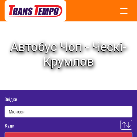
Автобус Чоп - Ческі-
Крумлов
Звідки
Куди