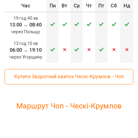
Час
Пн
Вт
Ср
Чт
Пт
Сб
Нд
19 год 40 хв
13:00
→
08:40
через Польщу
13 год 10 хв
06:00
→
19:10
через Угорщину
Купити Зворотний квиток Ческі-Крумлов - Чоп
Маршрут Чоп - Ческі-Крумлов