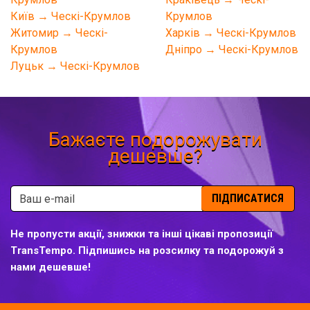
Київ → Ческі-Крумлов
Крумлов
Житомир → Ческі-
Харків → Ческі-Крумлов
Крумлов
Дніпро → Ческі-Крумлов
Луцьк → Ческі-Крумлов
Бажаєте подорожувати
дешевше?
ПІДПИСАТИСЯ
Не пропусти акції, знижки та інші цікаві пропозиції
TransTempo. Підпишись на розсилку та подорожуй з
нами дешевше!