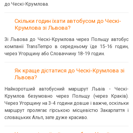
до Ческі-Крумлова.
Скільки годин їхати автобусом до Ческі-
Крумлова зі Львова?
Зі Львова до Ческі-Крумлова через Польщу автобус
компанії TransTempo в середньому їде 15-16 годин,
через Угорщину або Словаччину 18-19 годин.
Як краще дістатися до Ческі-Крумлова зі
Львова?
Найкоротший автобусний маршрут Львів - Ческі-
Крумлов безумовно через Польщу (через Краків).
Через Угорщину на 3-4 години довше і важче, оскільки
маршрут пролягає гірською місцевістю Закарпаття і
словацьких Альп, зате дуже красиво.