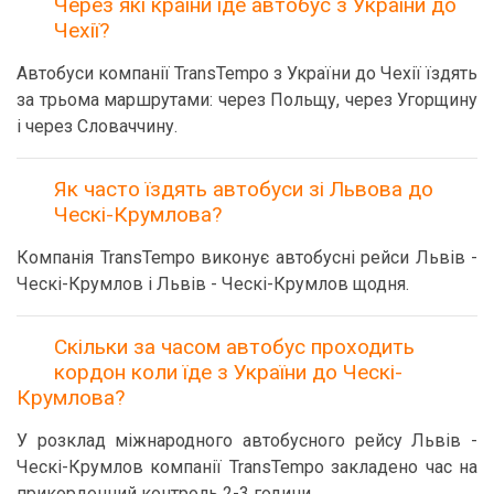
Через які країни їде автобус з України до
Чехії?
Автобуси компанії TransTempo з України до Чехії їздять
за трьома маршрутами: через Польщу, через Угорщину
і через Словаччину.
Як часто їздять автобуси зі Львова до
Ческі-Крумлова?
Компанія TransTempo виконує автобусні рейси Львів -
Ческі-Крумлов і Львів - Ческі-Крумлов щодня.
Скільки за часом автобус проходить
кордон коли їде з України до Ческі-
Крумлова?
У розклад міжнародного автобусного рейсу Львів -
Ческі-Крумлов компанії TransTempo закладено час на
прикордонний контроль 2-3 години.