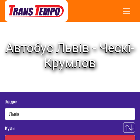
Автобус Львів - Ческі-
Крумлов
Звідки
Куди