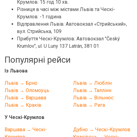
Крумлов: 15 год 10 хв.
Різниця в часі між містами Львів та Ческі-
Крумлов: -1 година.
Відправлення Львів: Автовокзал «Стрийський»,
вул. Стрийська, 109
Прибуття Ческі-Крумлов: Автовокзал "Český
Krumlov", ul. U Luny 137 Latrán, 381 01
Популярні рейси
Із Львова
Львів → Брно
Львів → Люблін
Львів → Оломоуць
Львів → Таллінн
Львів → Варшава
Львів → Вільнюс
Львів → Краків
Львів → Рига
У Ческі-Крумлов
Варшава → Ческі-
Дубно → Ческі-Крумлов
Крумлов
Краківець → Ческі-