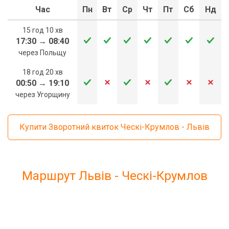
Час
Пн
Вт
Ср
Чт
Пт
Сб
Нд
15 год 10 хв
17:30
→
08:40
через Польщу
18 год 20 хв
00:50
→
19:10
через Угорщину
Купити Зворотний квиток Ческі-Крумлов - Львів
Маршрут Львів - Ческі-Крумлов